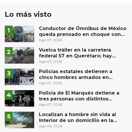
Lo más visto
Conductor de Ómnibus de México
queda prensado en choque con
materialista en San Juan del Río
Ago 07, 2026
Vuelca tráiler en la carretera
federal 57 en Querétaro; hay
derrame de combustible
Ago 07, 2026
controlado, sin lesionados
Policías estatales detienen a
cinco hombres armados en
Puebla capital
Ago 07, 2026
Policía de El Marqués detiene a
tres personas con distintos
narcóticos
Ago 07, 2026
Localizan a hombre sin vida al
interior de un domicilio en la
comunidad El Rodeo, San Juan del
Ago 06, 2026