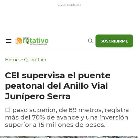
Skip
to
content
SUSCRIBIRME
Search
Buscar
&
Section
Navigation
Home
>
Querétaro
CEI supervisa el puente
peatonal del Anillo Vial
Junípero Serra
El paso superior, de 89 metros, registra
más del 70% de avance y una inversión
superior a 15 millones de pesos.