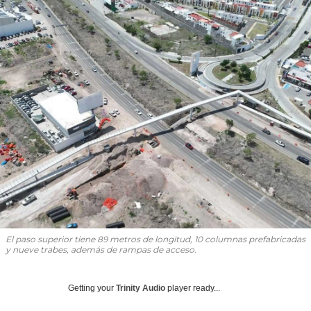
El paso superior tiene 89 metros de longitud, 10 columnas prefabricadas
y nueve trabes, además de rampas de acceso.
Getting your
Trinity Audio
player ready...