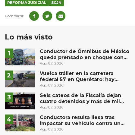
REFORMA JUDICIAL
SCJN
Lo más visto
Conductor de Ómnibus de México
queda prensado en choque con
materialista en San Juan del Río
Ago 07, 2026
Vuelca tráiler en la carretera
federal 57 en Querétaro; hay
derrame de combustible
Ago 07, 2026
controlado, sin lesionados
Seis cateos de la Fiscalía dejan
cuatro detenidos y más de mil
dosis aseguradas en Querétaro
Ago 07, 2026
Conductora resulta ilesa tras
impactar su vehículo contra un
muro en Huimilpan
Ago 07, 2026