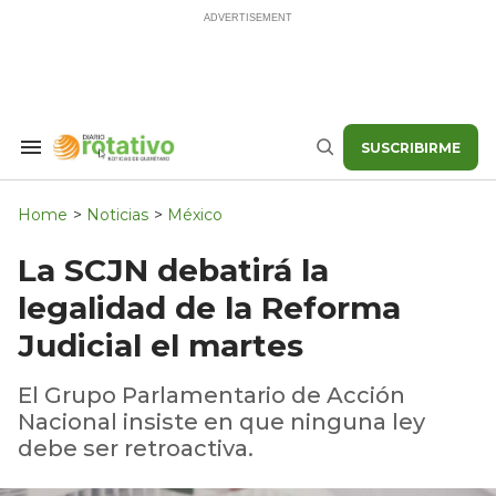
Skip
to
content
SUSCRIBIRME
Search
Buscar
&
Section
Navigation
Home
>
Noticias
>
México
La SCJN debatirá la
legalidad de la Reforma
Judicial el martes
El Grupo Parlamentario de Acción
Nacional insiste en que ninguna ley
debe ser retroactiva.