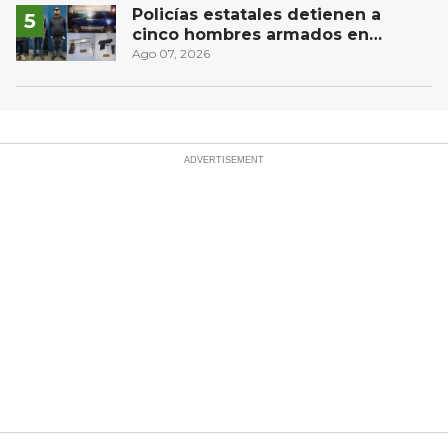
Policías estatales detienen a
cinco hombres armados en
Puebla capital
Ago 07, 2026