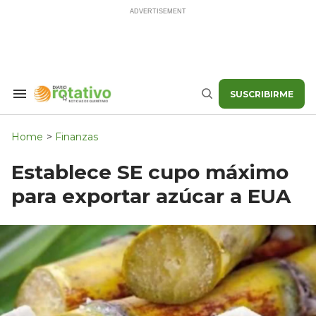
Skip
to
content
SUSCRIBIRME
Search
Buscar
&
Section
Navigation
Home
>
Finanzas
Establece SE cupo máximo
para exportar azúcar a EUA