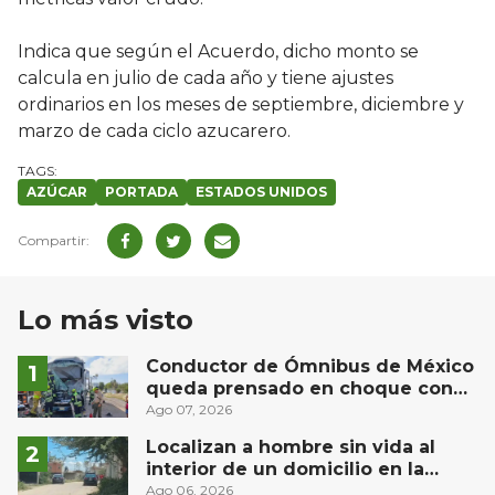
Indica que según el Acuerdo, dicho monto se
calcula en julio de cada año y tiene ajustes
ordinarios en los meses de septiembre, diciembre y
marzo de cada ciclo azucarero.
AZÚCAR
PORTADA
ESTADOS UNIDOS
Lo más visto
Conductor de Ómnibus de México
queda prensado en choque con
materialista en San Juan del Río
Ago 07, 2026
Localizan a hombre sin vida al
interior de un domicilio en la
comunidad El Rodeo, San Juan del
Ago 06, 2026