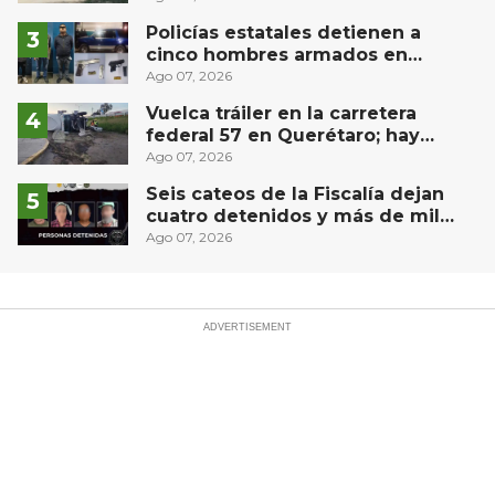
Río
Policías estatales detienen a
cinco hombres armados en
Puebla capital
Ago 07, 2026
Vuelca tráiler en la carretera
federal 57 en Querétaro; hay
derrame de combustible
Ago 07, 2026
controlado, sin lesionados
Seis cateos de la Fiscalía dejan
cuatro detenidos y más de mil
dosis aseguradas en Querétaro
Ago 07, 2026