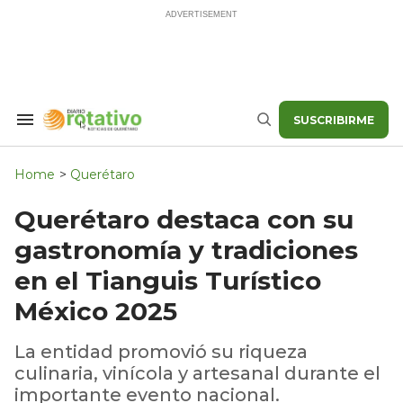
Skip
to
content
SUSCRIBIRME
Search
Buscar
&
Section
Navigation
Home
>
Querétaro
Querétaro destaca con su
gastronomía y tradiciones
en el Tianguis Turístico
México 2025
La entidad promovió su riqueza
culinaria, vinícola y artesanal durante el
importante evento nacional.