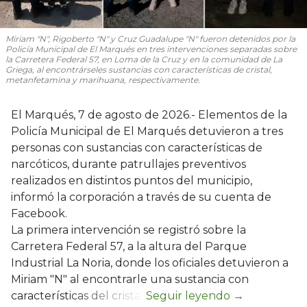
Miriam "N", Rigoberto "N" y Cruz Guadalupe "N" fueron detenidos por la
Policía Municipal de El Marqués en tres intervenciones separadas sobre
la Carretera Federal 57, en Loma de la Cruz y en la comunidad de La
Griega, al encontrárseles sustancias con características de cristal,
metanfetamina y marihuana, respectivamente.
El Marqués, 7 de agosto de 2026.- Elementos de la
Policía Municipal de El Marqués detuvieron a tres
personas con sustancias con características de
narcóticos, durante patrullajes preventivos
realizados en distintos puntos del municipio,
informó la corporación a través de su cuenta de
Facebook.
La primera intervención se registró sobre la
Carretera Federal 57, a la altura del Parque
Industrial La Noria, donde los oficiales detuvieron a
Miriam "N" al encontrarle una sustancia con
características del cristal.