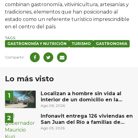
combinan gastronomía, vitivinicultura, artesanías y
tradiciones, elementos que han posicionado al
estado como un referente turístico imprescindible
en el centro del país.
GASTRONOMÍA Y NUTRICIÓN
TURISMO
GASTRONOMIA
Lo más visto
Localizan a hombre sin vida al
interior de un domicilio en la
comunidad El Rodeo, San Juan del
Ago 06, 2026
Río
Infonavit entrega 126 viviendas en
San Juan del Río a familias de
bajos ingresos
Ago 05, 2026