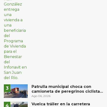
Patrulla municipal choca con
camioneta de peregrinos ciclistas
en la autopista México-Querétaro
Ago 06, 2026
Vuelca tráiler en la carretera