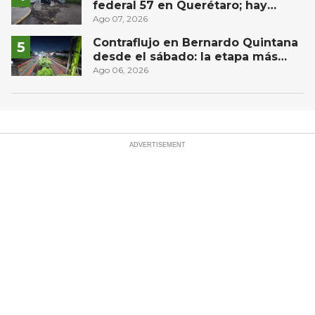
federal 57 en Querétaro; hay
derrame de combustible
Ago 07, 2026
controlado, sin lesionados
Contraflujo en Bernardo Quintana
desde el sábado: la etapa más
compleja del operativo vial
Ago 06, 2026