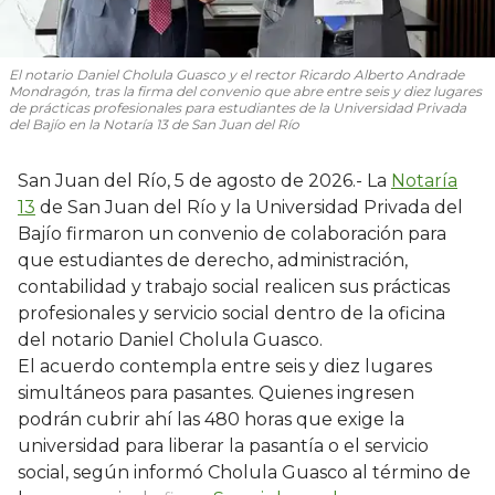
El notario Daniel Cholula Guasco y el rector Ricardo Alberto Andrade
Mondragón, tras la firma del convenio que abre entre seis y diez lugares
de prácticas profesionales para estudiantes de la Universidad Privada
del Bajío en la Notaría 13 de San Juan del Río
San Juan del Río, 5 de agosto de 2026.- La
Notaría
13
de San Juan del Río y la Universidad Privada del
Bajío firmaron un convenio de colaboración para
que estudiantes de derecho, administración,
contabilidad y trabajo social realicen sus prácticas
profesionales y servicio social dentro de la oficina
del notario Daniel Cholula Guasco.
El acuerdo contempla entre seis y diez lugares
simultáneos para pasantes. Quienes ingresen
podrán cubrir ahí las 480 horas que exige la
universidad para liberar la pasantía o el servicio
social, según informó Cholula Guasco al término de