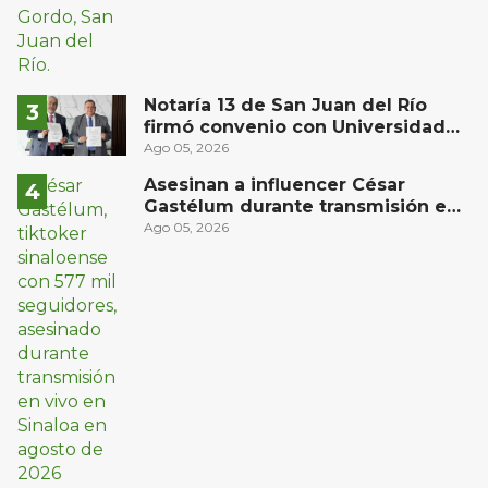
Notaría 13 de San Juan del Río
firmó convenio con Universidad
del Bajío para recibir estudiantes
Ago 05, 2026
en prácticas
Asesinan a influencer César
Gastélum durante transmisión en
vivo en Sinaloa
Ago 05, 2026