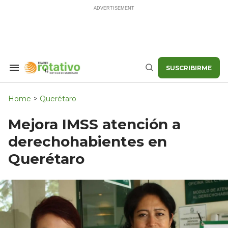
Skip
to
content
SUSCRIBIRME
Search
Buscar
&
Section
Navigation
Home
>
Querétaro
Mejora IMSS atención a
derechohabientes en
Querétaro