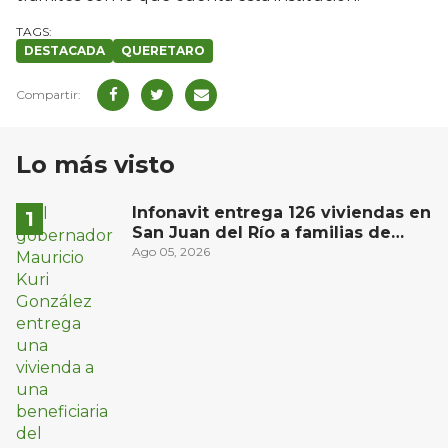
DESTACADA
QUERETARO
Lo más visto
Infonavit entrega 126 viviendas en
San Juan del Río a familias de
bajos ingresos
Ago 05, 2026