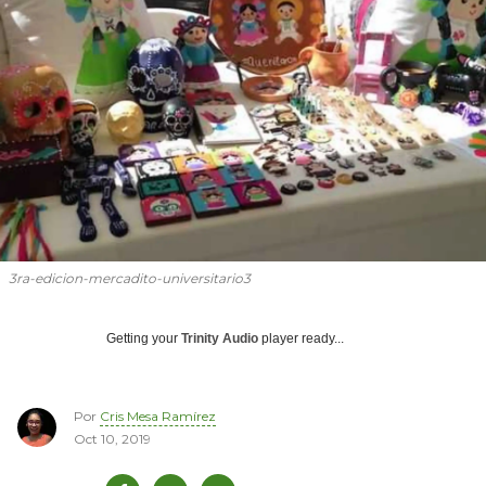
3ra-edicion-mercadito-universitario3
Getting your
Trinity Audio
player ready...
Por
Cris Mesa Ramírez
Oct 10, 2019