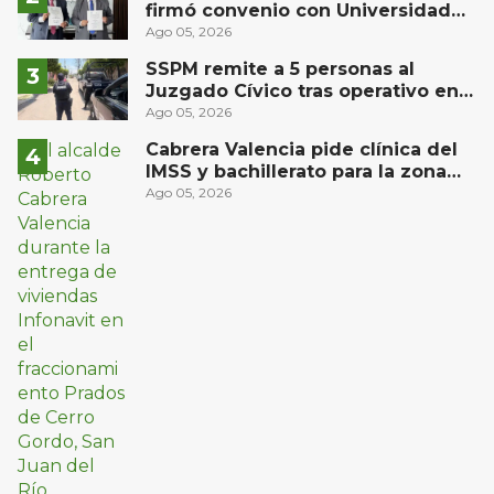
firmó convenio con Universidad
Privada del Bajío para recibir
Ago 05, 2026
estudiantes en prácticas
SSPM remite a 5 personas al
Juzgado Cívico tras operativo en
San Juan del Río
Ago 05, 2026
Cabrera Valencia pide clínica del
IMSS y bachillerato para la zona
oriente de San Juan del Río
Ago 05, 2026