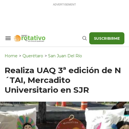
Skip
to
content
SUSCRIBIRME
Search
Buscar
&
Section
Navigation
Home
>
Querétaro
>
San Juan Del Río
Realiza UAQ 3ª edición de N
´TAI, Mercadito
Universitario en SJR