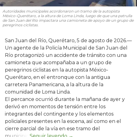
Autoridades municipales acordonaron un tramo de la autopista
México-Querétaro, a la altura de Loma Linda, luego de que una patrulla
de San Juan del Río impactara una camioneta de apoyo de un grupo de
peregrinos ciclistas.
San Juan del Río, Querétaro, 5 de agosto de 2026.—
Un agente de la Policía Municipal de San Juan del
Río protagonizó un accidente de tránsito con una
camioneta que acompañaba a un grupo de
peregrinos ciclistas en la autopista México-
Querétaro, en el entronque con la antigua
carretera Panamericana, a la altura de la
comunidad de Loma Linda.
El percance ocurrió durante la mañana de ayer y
derivó en momentos de tensión entre los
integrantes del contingente y los elementos
policiales presentes en la escena, así como en el
cierre parcial de la vía en ese tramo del
municipio.