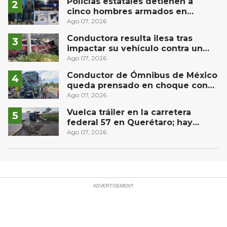
Policías estatales detienen a
cinco hombres armados en
Puebla capital
Ago 07, 2026
Conductora resulta ilesa tras
impactar su vehículo contra un
muro en Huimilpan
Ago 07, 2026
Conductor de Ómnibus de México
queda prensado en choque con
materialista en San Juan del Río
Ago 07, 2026
Vuelca tráiler en la carretera
federal 57 en Querétaro; hay
derrame de combustible
Ago 07, 2026
controlado, sin lesionados