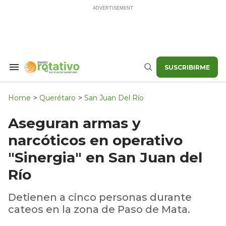
Skip
to
content
SUSCRIBIRME
Search
Buscar
&
Section
Navigation
Home
>
Querétaro
>
San Juan Del Río
Aseguran armas y
narcóticos en operativo
"Sinergia" en San Juan del
Río
Detienen a cinco personas durante
cateos en la zona de Paso de Mata.