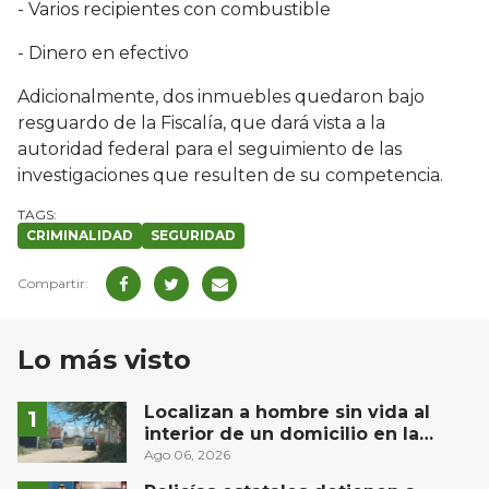
- Varios recipientes con combustible
- Dinero en efectivo
Adicionalmente, dos inmuebles quedaron bajo
resguardo de la Fiscalía, que dará vista a la
autoridad federal para el seguimiento de las
investigaciones que resulten de su competencia.
CRIMINALIDAD
SEGURIDAD
Lo más visto
Localizan a hombre sin vida al
interior de un domicilio en la
comunidad El Rodeo, San Juan del
Ago 06, 2026
Río