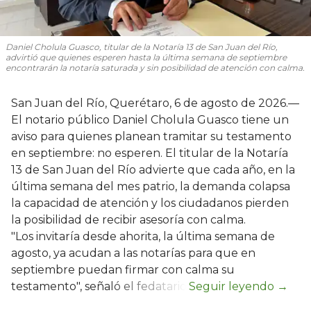
Daniel Cholula Guasco, titular de la Notaría 13 de San Juan del Río,
advirtió que quienes esperen hasta la última semana de septiembre
encontrarán la notaría saturada y sin posibilidad de atención con calma.
San Juan del Río, Querétaro, 6 de agosto de 2026.—
El notario público Daniel Cholula Guasco tiene un
aviso para quienes planean tramitar su testamento
en septiembre: no esperen. El titular de la Notaría
13 de San Juan del Río advierte que cada año, en la
última semana del mes patrio, la demanda colapsa
la capacidad de atención y los ciudadanos pierden
la posibilidad de recibir asesoría con calma.
"Los invitaría desde ahorita, la última semana de
agosto, ya acudan a las notarías para que en
septiembre puedan firmar con calma su
testamento", señaló el fedatario.