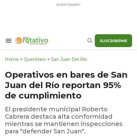
Skip
to
content
SUSCRIBIRME
Search
Buscar
&
Section
Navigation
Home
>
Querétaro
>
San Juan Del Río
Operativos en bares de San
Juan del Río reportan 95%
de cumplimiento
El presidente municipal Roberto
Cabrera destaca alta conformidad
mientras se mantienen inspecciones
para "defender San Juan".