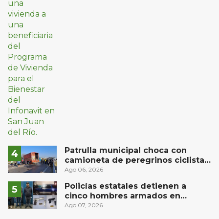
Patrulla municipal choca con
camioneta de peregrinos ciclistas
en la autopista México-Querétaro
Ago 06, 2026
Policías estatales detienen a
cinco hombres armados en
Puebla capital
Ago 07, 2026