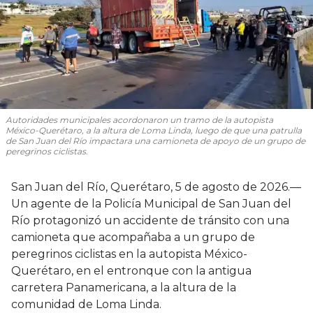
Autoridades municipales acordonaron un tramo de la autopista
México-Querétaro, a la altura de Loma Linda, luego de que una patrulla
de San Juan del Río impactara una camioneta de apoyo de un grupo de
peregrinos ciclistas.
San Juan del Río, Querétaro, 5 de agosto de 2026.—
Un agente de la Policía Municipal de San Juan del
Río protagonizó un accidente de tránsito con una
camioneta que acompañaba a un grupo de
peregrinos ciclistas en la autopista México-
Querétaro, en el entronque con la antigua
carretera Panamericana, a la altura de la
comunidad de Loma Linda.