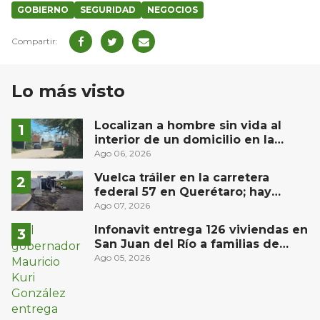
GOBIERNO
SEGURIDAD
NEGOCIOS
Lo más visto
Localizan a hombre sin vida al
interior de un domicilio en la
comunidad El Rodeo, San Juan del
Ago 06, 2026
Río
Vuelca tráiler en la carretera
federal 57 en Querétaro; hay
derrame de combustible
Ago 07, 2026
controlado, sin lesionados
Infonavit entrega 126 viviendas en
San Juan del Río a familias de
bajos ingresos
Ago 05, 2026