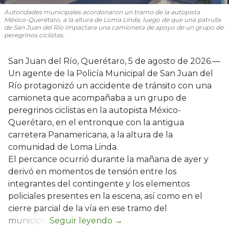
Autoridades municipales acordonaron un tramo de la autopista
México-Querétaro, a la altura de Loma Linda, luego de que una patrulla
de San Juan del Río impactara una camioneta de apoyo de un grupo de
peregrinos ciclistas.
San Juan del Río, Querétaro, 5 de agosto de 2026.—
Un agente de la Policía Municipal de San Juan del
Río protagonizó un accidente de tránsito con una
camioneta que acompañaba a un grupo de
peregrinos ciclistas en la autopista México-
Querétaro, en el entronque con la antigua
carretera Panamericana, a la altura de la
comunidad de Loma Linda.
El percance ocurrió durante la mañana de ayer y
derivó en momentos de tensión entre los
integrantes del contingente y los elementos
policiales presentes en la escena, así como en el
cierre parcial de la vía en ese tramo del
municipio.