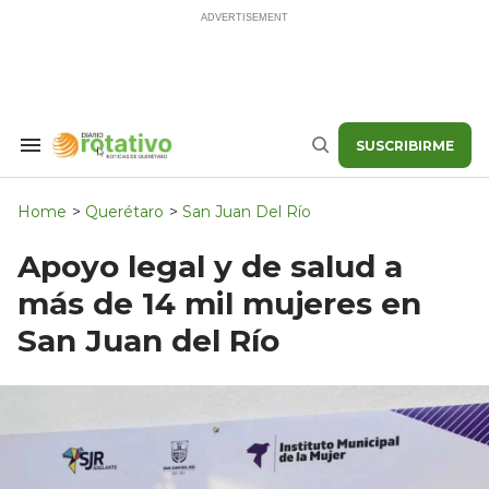
Skip
to
content
SUSCRIBIRME
Search
Buscar
&
Section
Navigation
Home
>
Querétaro
>
San Juan Del Río
Apoyo legal y de salud a
más de 14 mil mujeres en
San Juan del Río