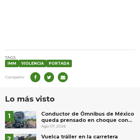
IMM
VIOLENCIA
PORTADA
Lo más visto
Conductor de Ómnibus de México
queda prensado en choque con
materialista en San Juan del Río
Ago 07, 2026
Vuelca tráiler en la carretera