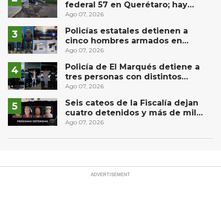
federal 57 en Querétaro; hay
derrame de combustible
Ago 07, 2026
controlado, sin lesionados
Policías estatales detienen a
cinco hombres armados en
Puebla capital
Ago 07, 2026
Policía de El Marqués detiene a
tres personas con distintos
narcóticos
Ago 07, 2026
Seis cateos de la Fiscalía dejan
cuatro detenidos y más de mil
dosis aseguradas en Querétaro
Ago 07, 2026