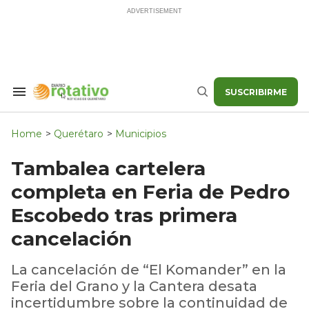
Skip
to
content
SUSCRIBIRME
Search
Buscar
&
Section
Navigation
Home
>
Querétaro
>
Municipios
Tambalea cartelera
completa en Feria de Pedro
Escobedo tras primera
cancelación
La cancelación de “El Komander” en la
Feria del Grano y la Cantera desata
incertidumbre sobre la continuidad de