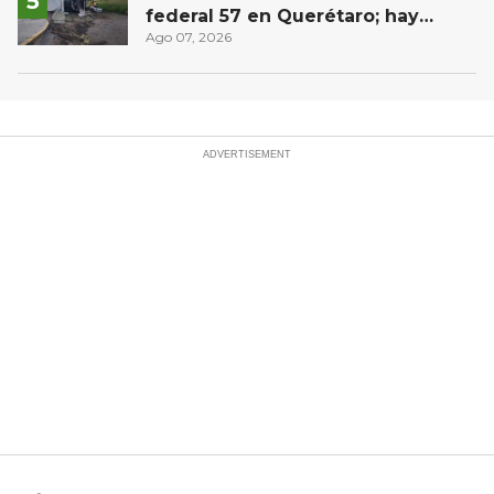
federal 57 en Querétaro; hay
derrame de combustible
Ago 07, 2026
controlado, sin lesionados