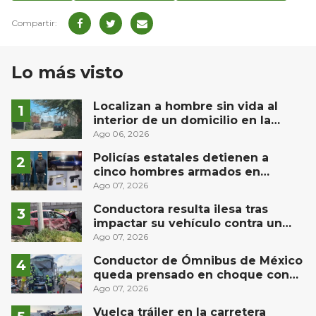
Lo más visto
Localizan a hombre sin vida al
interior de un domicilio en la
comunidad El Rodeo, San Juan del
Ago 06, 2026
Río
Policías estatales detienen a
cinco hombres armados en
Puebla capital
Ago 07, 2026
Conductora resulta ilesa tras
impactar su vehículo contra un
muro en Huimilpan
Ago 07, 2026
Conductor de Ómnibus de México
queda prensado en choque con
materialista en San Juan del Río
Ago 07, 2026
Vuelca tráiler en la carretera