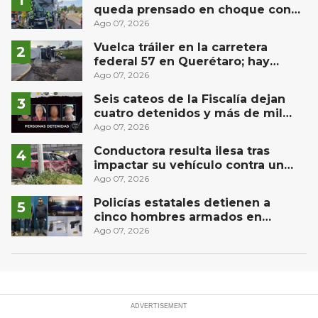
queda prensado en choque con
materialista en San Juan del Río
Ago 07, 2026
Vuelca tráiler en la carretera
federal 57 en Querétaro; hay
derrame de combustible
Ago 07, 2026
controlado, sin lesionados
Seis cateos de la Fiscalía dejan
cuatro detenidos y más de mil
dosis aseguradas en Querétaro
Ago 07, 2026
Conductora resulta ilesa tras
impactar su vehículo contra un
muro en Huimilpan
Ago 07, 2026
Policías estatales detienen a
cinco hombres armados en
Puebla capital
Ago 07, 2026