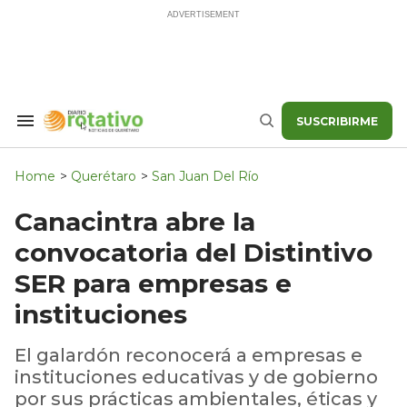
Skip
to
content
SUSCRIBIRME
Search
Buscar
&
Section
Navigation
Home
>
Querétaro
>
San Juan Del Río
Canacintra abre la
convocatoria del Distintivo
SER para empresas e
instituciones
El galardón reconocerá a empresas e
instituciones educativas y de gobierno
por sus prácticas ambientales, éticas y