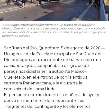
Autoridades municipales acordonaron un tramo de la autopista
México-Querétaro, a la altura de Loma Linda, luego de que una patrulla
de San Juan del Río impactara una camioneta de apoyo de un grupo de
peregrinos ciclistas.
San Juan del Río, Querétaro, 5 de agosto de 2026.—
Un agente de la Policía Municipal de San Juan del
Río protagonizó un accidente de tránsito con una
camioneta que acompañaba a un grupo de
peregrinos ciclistas en la autopista México-
Querétaro, en el entronque con la antigua
carretera Panamericana, a la altura de la
comunidad de Loma Linda.
El percance ocurrió durante la mañana de ayer y
derivó en momentos de tensión entre los
integrantes del contingente y los elementos