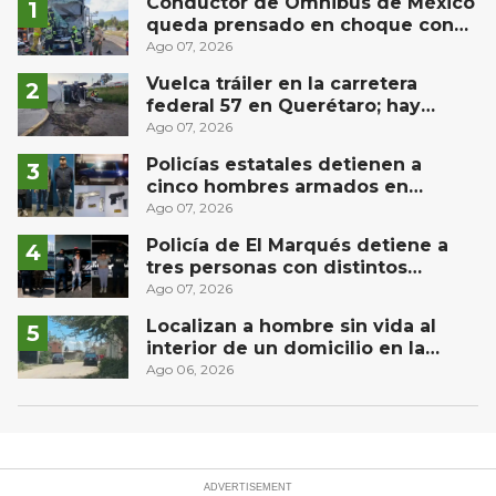
Conductor de Ómnibus de México
queda prensado en choque con
materialista en San Juan del Río
Ago 07, 2026
Vuelca tráiler en la carretera
federal 57 en Querétaro; hay
derrame de combustible
Ago 07, 2026
controlado, sin lesionados
Policías estatales detienen a
cinco hombres armados en
Puebla capital
Ago 07, 2026
Policía de El Marqués detiene a
tres personas con distintos
narcóticos
Ago 07, 2026
Localizan a hombre sin vida al
interior de un domicilio en la
comunidad El Rodeo, San Juan del
Ago 06, 2026
Río