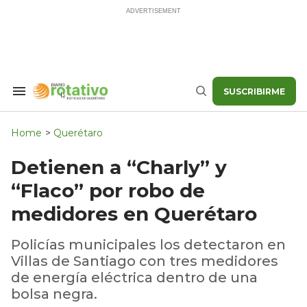
Skip
to
content
SUSCRIBIRME
Search
Buscar
&
Section
Navigation
Home
>
Querétaro
Detienen a “Charly” y
“Flaco” por robo de
medidores en Querétaro
Policías municipales los detectaron en
Villas de Santiago con tres medidores
de energía eléctrica dentro de una
bolsa negra.