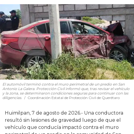
El automóvil terminó contra el muro perimetral de un predio en San
Antonio La Galera. Protección Civil informó que, tras revisar el vehículo
y la zona, se determinaron condiciones seguras para continuar con las
diligencias.
Coordinación Estatal de Protección Civil de Querétaro
Huimilpan, 7 de agosto de 2026.- Una conductora
resultó sin lesiones de gravedad luego de que el
vehículo que conducía impactó contra el muro