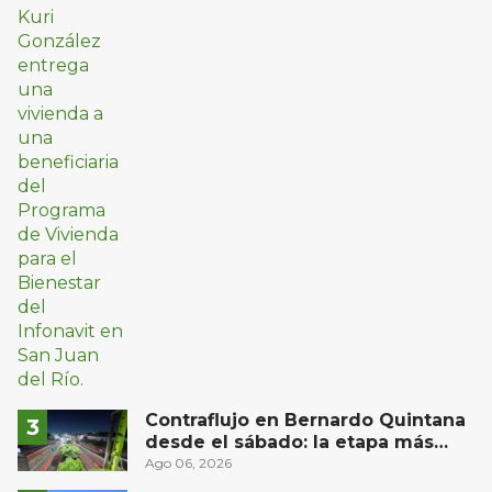
Contraflujo en Bernardo Quintana
desde el sábado: la etapa más
compleja del operativo vial
Ago 06, 2026