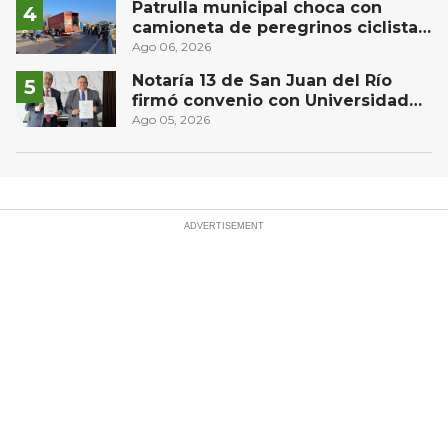
Patrulla municipal choca con
camioneta de peregrinos ciclistas
en la autopista México-Querétaro
Ago 06, 2026
Notaría 13 de San Juan del Río
firmó convenio con Universidad
Privada del Bajío para recibir
Ago 05, 2026
estudiantes en prácticas