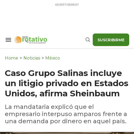
Skip
to
content
SUSCRIBIRME
Search
Buscar
&
Section
Navigation
Home
>
Noticias
>
México
Caso Grupo Salinas incluye
un litigio privado en Estados
Unidos, afirma Sheinbaum
La mandataria explicó que el
empresario interpuso amparos frente a
una demanda por dinero en aquel país.