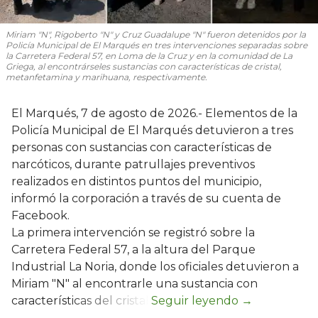
Miriam "N", Rigoberto "N" y Cruz Guadalupe "N" fueron detenidos por la
Policía Municipal de El Marqués en tres intervenciones separadas sobre
la Carretera Federal 57, en Loma de la Cruz y en la comunidad de La
Griega, al encontrárseles sustancias con características de cristal,
metanfetamina y marihuana, respectivamente.
El Marqués, 7 de agosto de 2026.- Elementos de la
Policía Municipal de El Marqués detuvieron a tres
personas con sustancias con características de
narcóticos, durante patrullajes preventivos
realizados en distintos puntos del municipio,
informó la corporación a través de su cuenta de
Facebook.
La primera intervención se registró sobre la
Carretera Federal 57, a la altura del Parque
Industrial La Noria, donde los oficiales detuvieron a
Miriam "N" al encontrarle una sustancia con
características del cristal.