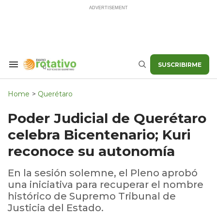
Skip
to
content
SUSCRIBIRME
Search
Buscar
&
Section
Navigation
Home
>
Querétaro
Poder Judicial de Querétaro
celebra Bicentenario; Kuri
reconoce su autonomía
En la sesión solemne, el Pleno aprobó
una iniciativa para recuperar el nombre
histórico de Supremo Tribunal de
Justicia del Estado.