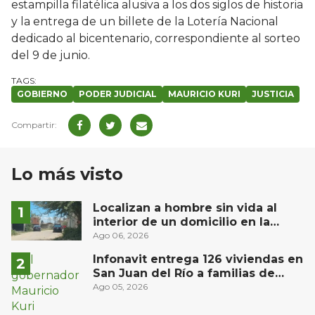
estampilla filatélica alusiva a los dos siglos de historia
y la entrega de un billete de la Lotería Nacional
dedicado al bicentenario, correspondiente al sorteo
del 9 de junio.
GOBIERNO
PODER JUDICIAL
MAURICIO KURI
JUSTICIA
Lo más visto
Localizan a hombre sin vida al
interior de un domicilio en la
comunidad El Rodeo, San Juan del
Ago 06, 2026
Río
Infonavit entrega 126 viviendas en
San Juan del Río a familias de
bajos ingresos
Ago 05, 2026