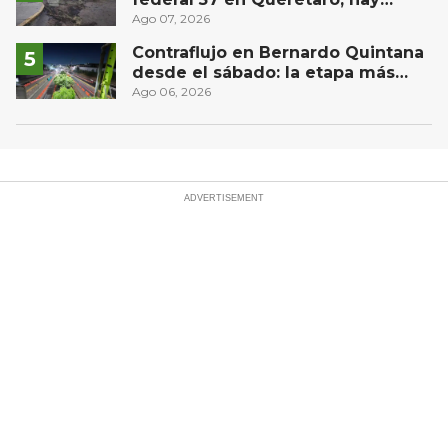
derrame de combustible
Ago 07, 2026
controlado, sin lesionados
Contraflujo en Bernardo Quintana
desde el sábado: la etapa más
compleja del operativo vial
Ago 06, 2026