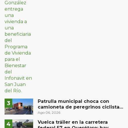
Patrulla municipal choca con
camioneta de peregrinos ciclistas
en la autopista México-Querétaro
Ago 06, 2026
Vuelca tráiler en la carretera
federal 57 en Querétaro; hay