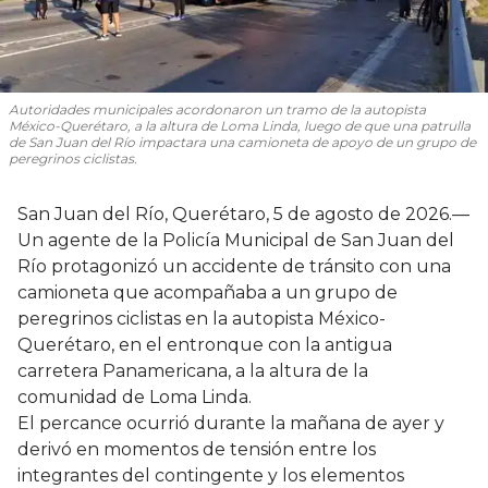
Autoridades municipales acordonaron un tramo de la autopista
México-Querétaro, a la altura de Loma Linda, luego de que una patrulla
de San Juan del Río impactara una camioneta de apoyo de un grupo de
peregrinos ciclistas.
San Juan del Río, Querétaro, 5 de agosto de 2026.—
Un agente de la Policía Municipal de San Juan del
Río protagonizó un accidente de tránsito con una
camioneta que acompañaba a un grupo de
peregrinos ciclistas en la autopista México-
Querétaro, en el entronque con la antigua
carretera Panamericana, a la altura de la
comunidad de Loma Linda.
El percance ocurrió durante la mañana de ayer y
derivó en momentos de tensión entre los
integrantes del contingente y los elementos