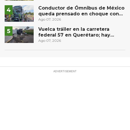
Conductor de Ómnibus de México
queda prensado en choque con
materialista en San Juan del Río
Ago 07, 2026
Vuelca tráiler en la carretera
federal 57 en Querétaro; hay
derrame de combustible
Ago 07, 2026
controlado, sin lesionados