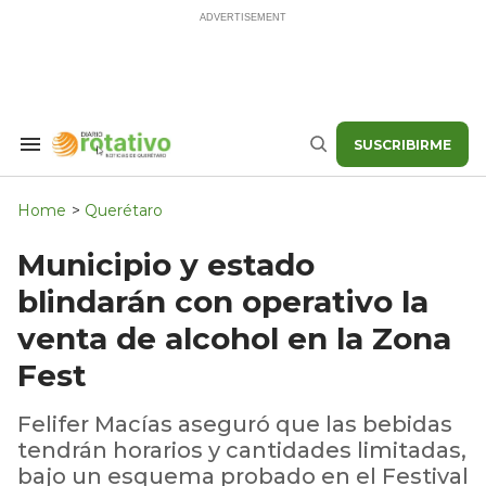
Skip
to
content
SUSCRIBIRME
Search
Buscar
&
Section
Navigation
Home
>
Querétaro
Municipio y estado
blindarán con operativo la
venta de alcohol en la Zona
Fest
Felifer Macías aseguró que las bebidas
tendrán horarios y cantidades limitadas,
bajo un esquema probado en el Festival