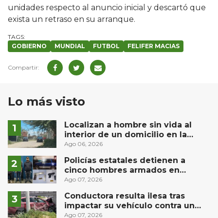
unidades respecto al anuncio inicial y descartó que
exista un retraso en su arranque.
GOBIERNO
MUNDIAL
FUTBOL
FELIFER MACIAS
Lo más visto
Localizan a hombre sin vida al
interior de un domicilio en la
comunidad El Rodeo, San Juan del
Ago 06, 2026
Río
Policías estatales detienen a
cinco hombres armados en
Puebla capital
Ago 07, 2026
Conductora resulta ilesa tras
impactar su vehículo contra un
muro en Huimilpan
Ago 07, 2026