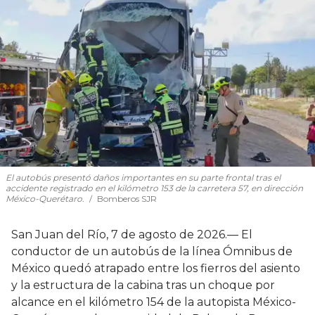
El autobús presentó daños importantes en su parte frontal tras el
accidente registrado en el kilómetro 153 de la carretera 57, en dirección
México-Querétaro.
Bomberos SJR
San Juan del Río, 7 de agosto de 2026.— El
conductor de un autobús de la línea Ómnibus de
México quedó atrapado entre los fierros del asiento
y la estructura de la cabina tras un choque por
alcance en el kilómetro 154 de la autopista México-