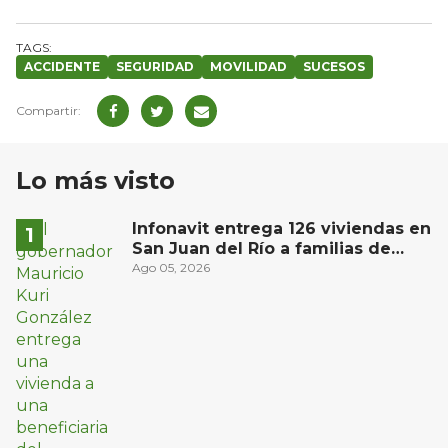
ACCIDENTE
SEGURIDAD
MOVILIDAD
SUCESOS
Lo más visto
Infonavit entrega 126 viviendas en
San Juan del Río a familias de
bajos ingresos
Ago 05, 2026