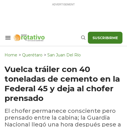
Skip
to
content
SUSCRIBIRME
Search
Buscar
&
Section
Navigation
Home
>
Querétaro
>
San Juan Del Río
Vuelca tráiler con 40
toneladas de cemento en la
Federal 45 y deja al chofer
prensado
El chofer permanece consciente pero
prensado entre la cabina; la Guardia
Nacional llegó una hora después pese a