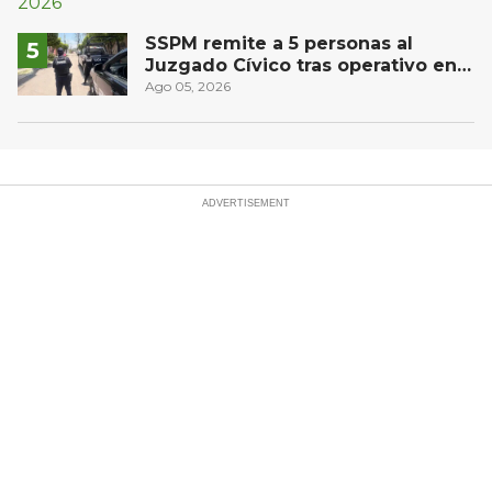
SSPM remite a 5 personas al
Juzgado Cívico tras operativo en
San Juan del Río
Ago 05, 2026