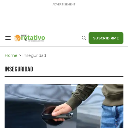
Skip
to
content
SUSCRIBIRME
Search
Buscar
&
Section
Navigation
Home
>
Inseguridad
inseguridad