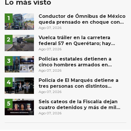
Lo más visto
Conductor de Ómnibus de México
queda prensado en choque con
materialista en San Juan del Río
Ago 07, 2026
Vuelca tráiler en la carretera
federal 57 en Querétaro; hay
derrame de combustible
Ago 07, 2026
controlado, sin lesionados
Policías estatales detienen a
cinco hombres armados en
Puebla capital
Ago 07, 2026
Policía de El Marqués detiene a
tres personas con distintos
narcóticos
Ago 07, 2026
Seis cateos de la Fiscalía dejan
cuatro detenidos y más de mil
dosis aseguradas en Querétaro
Ago 07, 2026