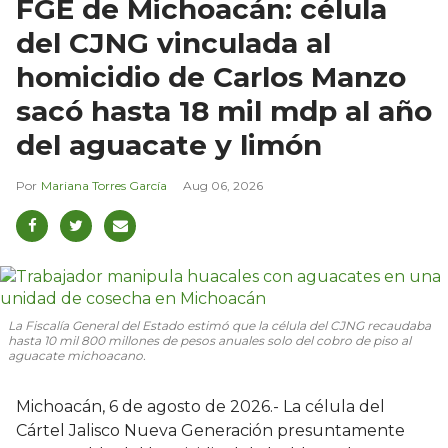
FGE de Michoacán: célula
del CJNG vinculada al
homicidio de Carlos Manzo
sacó hasta 18 mil mdp al año
del aguacate y limón
Mariana Torres García
Aug 06, 2026
La Fiscalía General del Estado estimó que la célula del CJNG recaudaba
hasta 10 mil 800 millones de pesos anuales solo del cobro de piso al
aguacate michoacano.
Michoacán, 6 de agosto de 2026.- La célula del
Cártel Jalisco Nueva Generación presuntamente