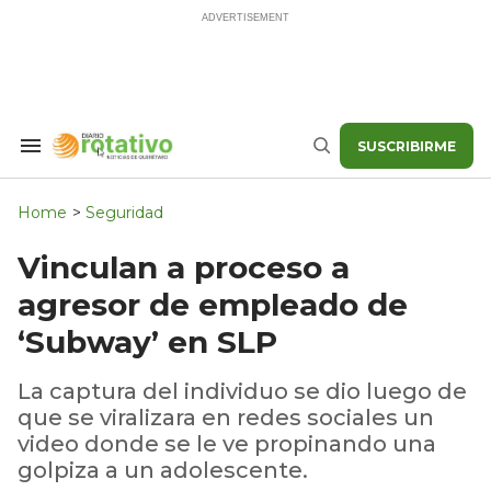
Skip
to
content
SUSCRIBIRME
Search
Buscar
&
Section
Navigation
Home
>
Seguridad
Vinculan a proceso a
agresor de empleado de
‘Subway’ en SLP
La captura del individuo se dio luego de
que se viralizara en redes sociales un
video donde se le ve propinando una
golpiza a un adolescente.