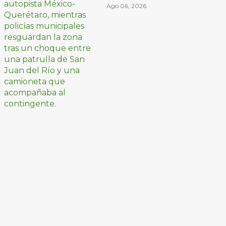
peregrinos ciclistas
Ago 06, 2026
en la autopista
México-Querétaro