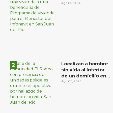
familias de bajos
Ago 05, 2026
ingresos
Localizan a hombre
sin vida al interior
de un domicilio en
la comunidad El
Ago 06, 2026
Rodeo, San Juan del
Río