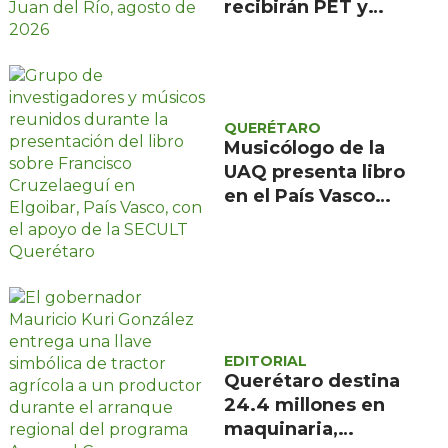
recibirán PET y
electrónicos del 5
al 8 de agosto en
el Centro Cívico
QUERÉTARO
Musicólogo de la
UAQ presenta libro
en el País Vasco
sobre Francisco
Cruzelaeguí
EDITORIAL
Querétaro destina
24.4 millones en
maquinaria,