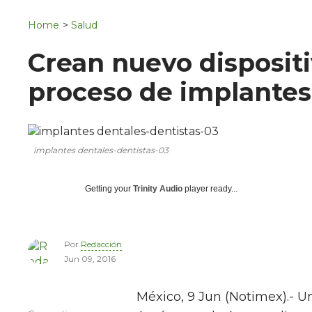
Navigation
San Juan del Río
Home
>
Salud
Municipios
Crean nuevo disposit
proceso de implantes
implantes dentales-dentistas-03
Getting your
Trinity Audio
player ready...
Por
Redacción
Jun 09, 2016
México, 9 Jun (Notimex).- U