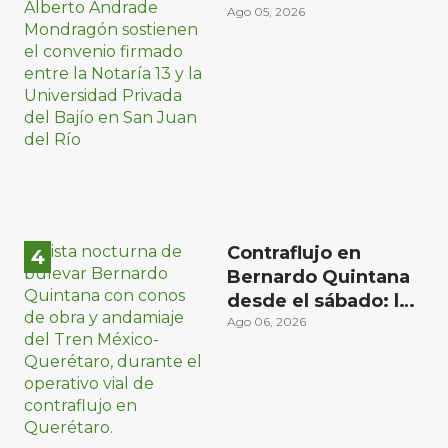
Universidad Privada
Ago 05, 2026
del Bajío para recibir
estudiantes en
prácticas
Contraflujo en
Bernardo Quintana
desde el sábado: la
etapa más compleja
Ago 06, 2026
del operativo vial