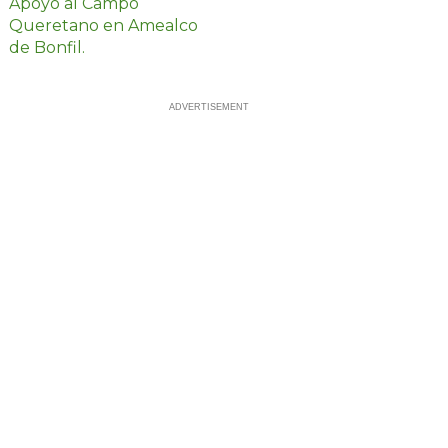
fertilizante y
captación de agua
para 833
productores