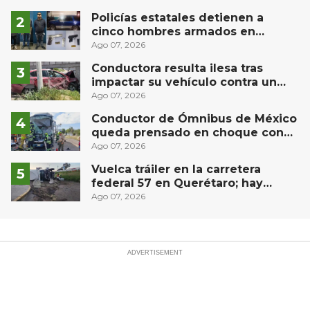
Río
Policías estatales detienen a
cinco hombres armados en
Puebla capital
Ago 07, 2026
Conductora resulta ilesa tras
impactar su vehículo contra un
muro en Huimilpan
Ago 07, 2026
Conductor de Ómnibus de México
queda prensado en choque con
materialista en San Juan del Río
Ago 07, 2026
Vuelca tráiler en la carretera
federal 57 en Querétaro; hay
derrame de combustible
Ago 07, 2026
controlado, sin lesionados