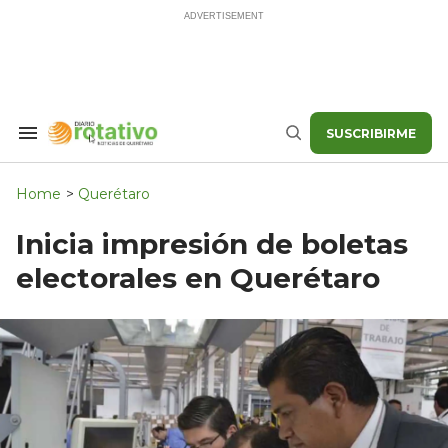
Skip
to
content
SUSCRIBIRME
Search
Buscar
&
Section
Navigation
Home
>
Querétaro
Inicia impresión de boletas
electorales en Querétaro