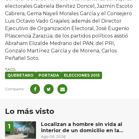
electorales Gabriela Benítez Doncel, Jazmín Escoto
Cabrera, Gema Nayeli Morales García y el Consejero
Luis Octavio Vado Grajales; además del Director
Ejecutivo de Organización Electoral, José Eugenio
Plascencia Zarazúa; de los partidos políticos asistió
Abraham Elizalde Medrano del PAN; del PRI,
Gonzalo Martínez García y de Morena, Carlos
Peñafiel Soto.
QUERETARO
PORTADA
ELECCIONES 2015
Lo más visto
Localizan a hombre sin vida al
interior de un domicilio en la
comunidad El Rodeo, San Juan del
Ago 06, 2026