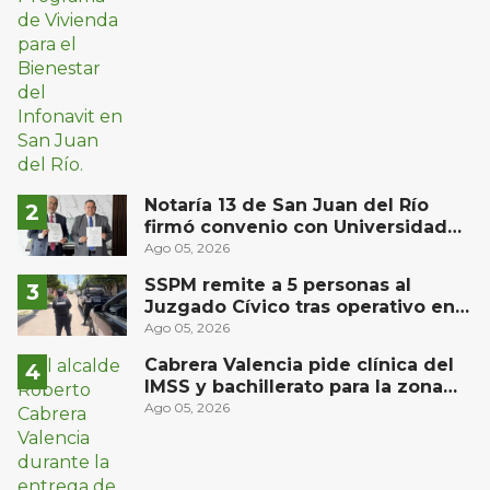
Notaría 13 de San Juan del Río
firmó convenio con Universidad
Privada del Bajío para recibir
Ago 05, 2026
estudiantes en prácticas
SSPM remite a 5 personas al
Juzgado Cívico tras operativo en
San Juan del Río
Ago 05, 2026
Cabrera Valencia pide clínica del
IMSS y bachillerato para la zona
oriente de San Juan del Río
Ago 05, 2026