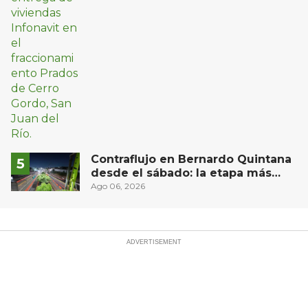
Contraflujo en Bernardo Quintana
desde el sábado: la etapa más
compleja del operativo vial
Ago 06, 2026