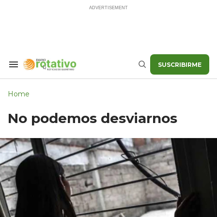
Skip
to
content
SUSCRIBIRME
Search
Buscar
&
Section
Navigation
Home
No podemos desviarnos