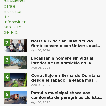
Notaría 13 de San Juan del Río
firmó convenio con Universidad
Privada del Bajío para recibir
Ago 05, 2026
estudiantes en prácticas
Localizan a hombre sin vida al
interior de un domicilio en la
comunidad El Rodeo, San Juan del
Ago 06, 2026
Río
Contraflujo en Bernardo Quintana
desde el sábado: la etapa más
compleja del operativo vial
Ago 06, 2026
Patrulla municipal choca con
camioneta de peregrinos ciclistas
en la autopista México-Querétaro
Ago 06, 2026