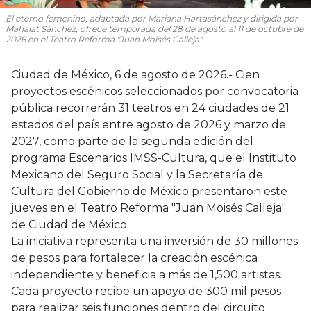
El eterno femenino
, adaptada por Mariana Hartasánchez y dirigida por
Mahalat Sánchez, ofrece temporada del 28 de agosto al 11 de octubre de
2026 en el Teatro Reforma "Juan Moisés Calleja".
Ciudad de México, 6 de agosto de 2026.- Cien
proyectos escénicos seleccionados por convocatoria
pública recorrerán 31 teatros en 24 ciudades de 21
estados del país entre agosto de 2026 y marzo de
2027, como parte de la segunda edición del
programa Escenarios IMSS-Cultura, que el Instituto
Mexicano del Seguro Social y la Secretaría de
Cultura del Gobierno de México presentaron este
jueves en el Teatro Reforma "Juan Moisés Calleja"
de Ciudad de México.
La iniciativa representa una inversión de 30 millones
de pesos para fortalecer la creación escénica
independiente y beneficia a más de 1,500 artistas.
Cada proyecto recibe un apoyo de 300 mil pesos
para realizar seis funciones dentro del circuito