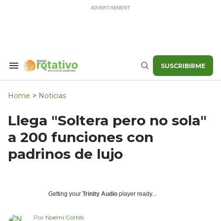
Skip
to
content
SUSCRIBIRME
Search
Buscar
&
Section
Navigation
Home
>
Noticias
Llega "Soltera pero no sola"
a 200 funciones con
padrinos de lujo
Getting your
Trinity Audio
player ready...
Por
Noemi Cortés