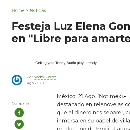
Navigation
San Juan del Río
Home
>
Noticias
Municipios
Festeja Luz Elena Go
en "Libre para amarte
Getting your
Trinity Audio
player ready...
Por
Noemi Cortés
Ago 21, 2013
México, 21 Ago. (Notimex).- 
destacado en telenovelas co
que el dinero nos separe", 
inmersa en su papel de vill
producción de Emilio Larros