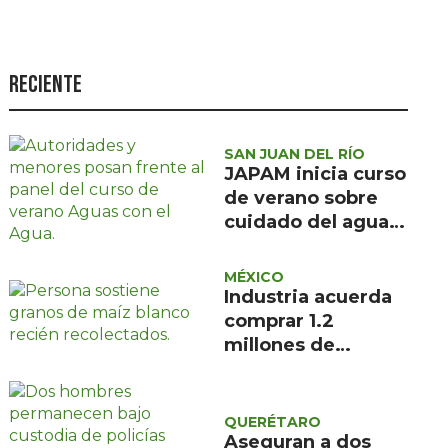
Seguridad
Ciencia y
tecnología
Reciente
Política
Turismo
SAN JUAN DEL RÍO
JAPAM inicia curso
Asuntos Sociales
de verano sobre
cuidado del agua
Estilo de vida
para 100 niñas y
Opinión
niños
MÉXICO
Industria acuerda
comprar 1.2
millones de
toneladas de maíz
blanco
QUERÉTARO
Aseguran a dos