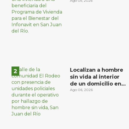
familias de bajos
Ago 05, 2026
ingresos
Localizan a hombre
sin vida al interior
de un domicilio en
la comunidad El
Ago 06, 2026
Rodeo, San Juan del
Río