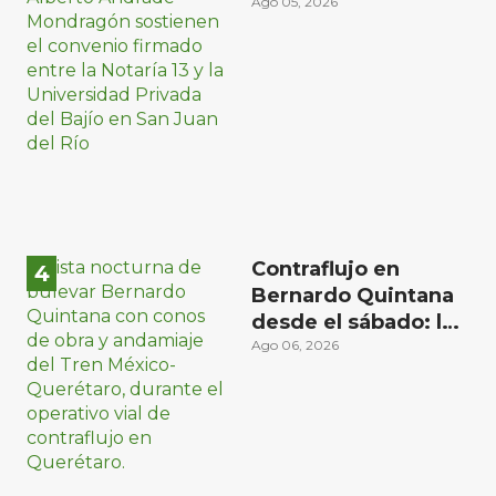
Universidad Privada
Ago 05, 2026
del Bajío para recibir
estudiantes en
prácticas
Contraflujo en
Bernardo Quintana
desde el sábado: la
etapa más compleja
Ago 06, 2026
del operativo vial