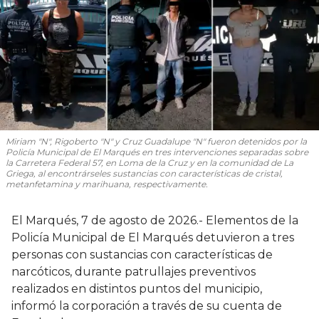
Miriam "N", Rigoberto "N" y Cruz Guadalupe "N" fueron detenidos por la
Policía Municipal de El Marqués en tres intervenciones separadas sobre
la Carretera Federal 57, en Loma de la Cruz y en la comunidad de La
Griega, al encontrárseles sustancias con características de cristal,
metanfetamina y marihuana, respectivamente.
El Marqués, 7 de agosto de 2026.- Elementos de la
Policía Municipal de El Marqués detuvieron a tres
personas con sustancias con características de
narcóticos, durante patrullajes preventivos
realizados en distintos puntos del municipio,
informó la corporación a través de su cuenta de