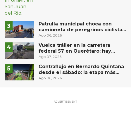
Patrulla municipal choca con
camioneta de peregrinos ciclistas
en la autopista México-Querétaro
Ago 06, 2026
Vuelca tráiler en la carretera
federal 57 en Querétaro; hay
derrame de combustible
Ago 07, 2026
controlado, sin lesionados
Contraflujo en Bernardo Quintana
desde el sábado: la etapa más
compleja del operativo vial
Ago 06, 2026