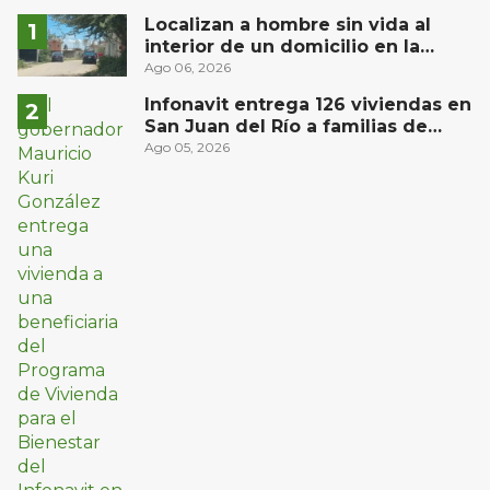
Localizan a hombre sin vida al
interior de un domicilio en la
comunidad El Rodeo, San Juan del
Ago 06, 2026
Río
Infonavit entrega 126 viviendas en
San Juan del Río a familias de
bajos ingresos
Ago 05, 2026