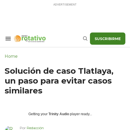
Skip
to
content
SUSCRIBIRME
Search
Buscar
&
Section
Navigation
Home
Solución de caso Tlatlaya,
un paso para evitar casos
similares
Getting your
Trinity Audio
player ready...
Por
Redacción