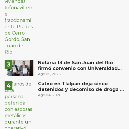
Notaría 13 de San Juan del Río
firmó convenio con Universidad
del Bajío para recibir estudiantes
Ago 05, 2026
en prácticas
Cateo en Tlalpan deja cinco
detenidos y decomiso de droga y
un arma
Ago 04, 2026