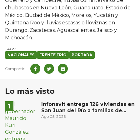
Guerrero y Campeche; lluvias con intervalos de
chubascos en Nuevo León, Guanajuato, Estado de
México, Ciudad de México, Morelos, Yucatán y
Quintana Roo y lluvias escasas o lloviznas en
Durango, Zacatecas, Aguascalientes, Jalisco y
Michoacán.
NACIONALES
FRENTE FRÍO
PORTADA
Lo más visto
Infonavit entrega 126 viviendas en
San Juan del Río a familias de
bajos ingresos
Ago 05, 2026