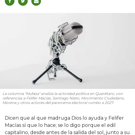
La columna "Mufasa" analiza la actividad política en Querétaro, con
referencias a Felifer Macías, Santiago Nieto, Movimiento Ciudadano,
Morena y otros actores del panorama electoral rumbo a 2027.
Dicen que al que madruga Dios lo ayuda y Felifer
Macías sí que lo hace; se lo digo porque el edil
capitalino, desde antes de la salida del sol, junto a su