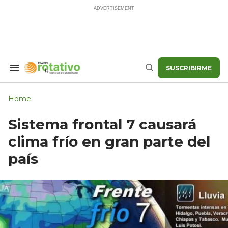
Skip
to
content
SUSCRIBIRME
Search
Buscar
&
Section
Navigation
Home
Sistema frontal 7 causará
clima frío en gran parte del
país