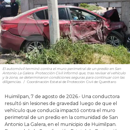
El automóvil terminó contra el muro perimetral de un predio en San
Antonio La Galera. Protección Civil informó que, tras revisar el vehículo
y la zona, se determinaron condiciones seguras para continuar con las
diligencias.
Coordinación Estatal de Protección Civil de Querétaro
Huimilpan, 7 de agosto de 2026.- Una conductora
resultó sin lesiones de gravedad luego de que el
vehículo que conducía impactó contra el muro
perimetral de un predio en la comunidad de San
Antonio La Galera, en el municipio de Huimilpan.