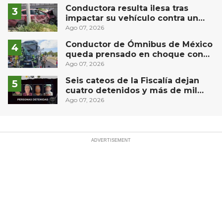
Conductora resulta ilesa tras
impactar su vehículo contra un
muro en Huimilpan
Ago 07, 2026
Conductor de Ómnibus de México
queda prensado en choque con
materialista en San Juan del Río
Ago 07, 2026
Seis cateos de la Fiscalía dejan
cuatro detenidos y más de mil
dosis aseguradas en Querétaro
Ago 07, 2026