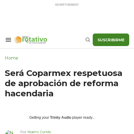
Skip
to
content
SUSCRIBIRME
Search
Buscar
&
Section
Navigation
Home
Será Coparmex respetuosa
de aprobación de reforma
hacendaria
Getting your
Trinity Audio
player ready...
Por
Noemi Cortés