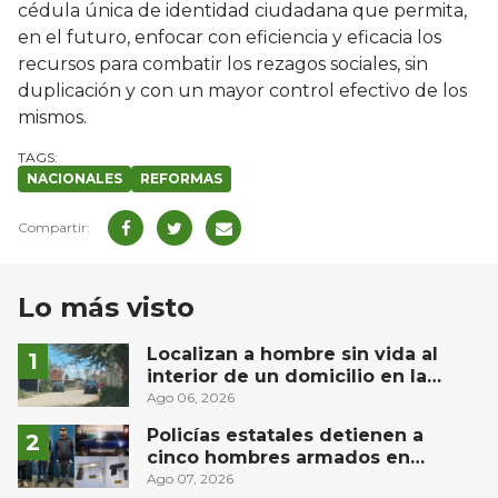
cédula única de identidad ciudadana que permita,
en el futuro, enfocar con eficiencia y eficacia los
recursos para combatir los rezagos sociales, sin
duplicación y con un mayor control efectivo de los
mismos.
NACIONALES
REFORMAS
Lo más visto
Localizan a hombre sin vida al
interior de un domicilio en la
comunidad El Rodeo, San Juan del
Ago 06, 2026
Río
Policías estatales detienen a
cinco hombres armados en
Puebla capital
Ago 07, 2026