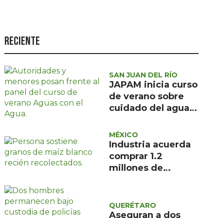
Seguridad
Ciencia y
tecnología
Reciente
Política
Turismo
SAN JUAN DEL RÍO
JAPAM inicia curso
Asuntos Sociales
de verano sobre
cuidado del agua
Estilo de vida
para 100 niñas y
Opinión
niños
MÉXICO
Industria acuerda
comprar 1.2
millones de
toneladas de maíz
blanco
QUERÉTARO
Aseguran a dos