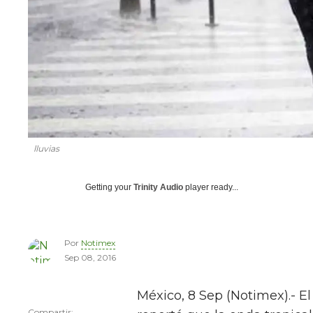
lluvias
Getting your
Trinity Audio
player ready...
Por
Notimex
Sep 08, 2016
México, 8 Sep (Notimex).- E