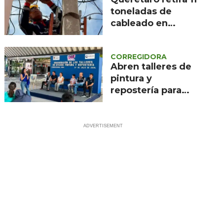
toneladas de
cableado en
desuso de calles
en 2026
CORREGIDORA
Abren talleres de
pintura y
repostería para
personas con
discapacidad