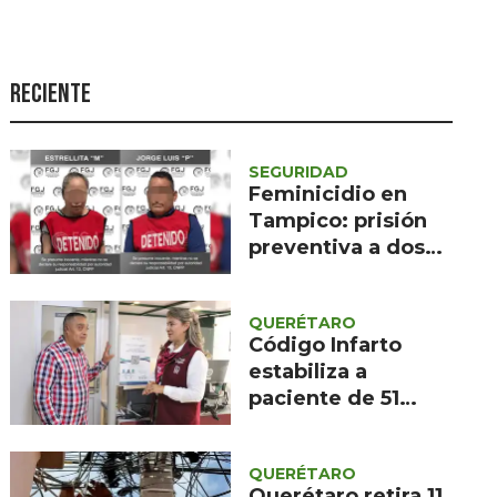
Seguridad
Ciencia y
tecnología
Reciente
Política
Turismo
SEGURIDAD
Feminicidio en
Asuntos Sociales
Tampico: prisión
preventiva a dos
Estilo de vida
imputados
Opinión
QUERÉTARO
Código Infarto
estabiliza a
paciente de 51
años en clínica de
Querétaro
QUERÉTARO
Querétaro retira 11