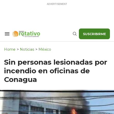
Skip
to
content
SUSCRIBIRME
Search
Buscar
&
Section
Navigation
Home
>
Noticias
>
México
Sin personas lesionadas por
incendio en oficinas de
Conagua