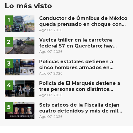
Lo más visto
Conductor de Ómnibus de México
queda prensado en choque con
materialista en San Juan del Río
Ago 07, 2026
Vuelca tráiler en la carretera
federal 57 en Querétaro; hay
derrame de combustible
Ago 07, 2026
controlado, sin lesionados
Policías estatales detienen a
cinco hombres armados en
Puebla capital
Ago 07, 2026
Policía de El Marqués detiene a
tres personas con distintos
narcóticos
Ago 07, 2026
Seis cateos de la Fiscalía dejan
cuatro detenidos y más de mil
dosis aseguradas en Querétaro
Ago 07, 2026