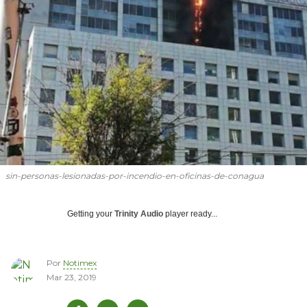
sin-personas-lesionadas-por-incendio-en-oficinas-de-conagua
Getting your
Trinity Audio
player ready...
Por
Notimex
Mar 23, 2019