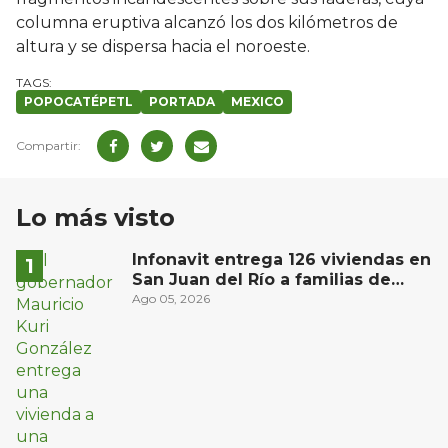
columna eruptiva alcanzó los dos kilómetros de
altura y se dispersa hacia el noroeste.
POPOCATÉPETL
PORTADA
MEXICO
Lo más visto
Infonavit entrega 126 viviendas en
San Juan del Río a familias de
bajos ingresos
Ago 05, 2026