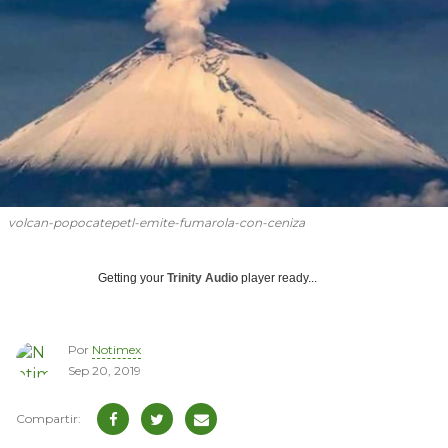
volcan-popocatepetl-emite-fumarola-con-ceniza
Getting your
Trinity Audio
player ready...
Por
Notimex
Sep 20, 2019