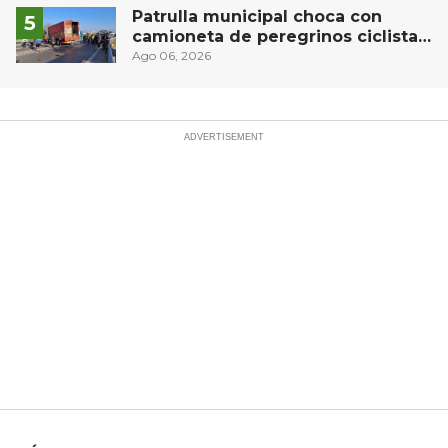
estudiantes en prácticas
Patrulla municipal choca con
camioneta de peregrinos ciclistas
en la autopista México-Querétaro
Ago 06, 2026