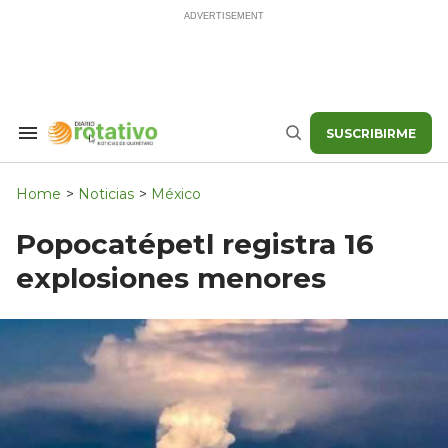
Skip
to
content
SUSCRIBIRME
Search
Buscar
&
Section
Navigation
Home
>
Noticias
>
México
Popocatépetl registra 16
explosiones menores