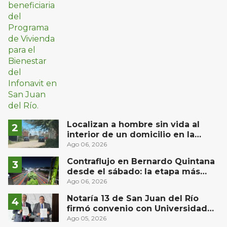
Localizan a hombre sin vida al
interior de un domicilio en la
comunidad El Rodeo, San Juan del
Ago 06, 2026
Río
Contraflujo en Bernardo Quintana
desde el sábado: la etapa más
compleja del operativo vial
Ago 06, 2026
Notaría 13 de San Juan del Río
firmó convenio con Universidad
Privada del Bajío para recibir
Ago 05, 2026