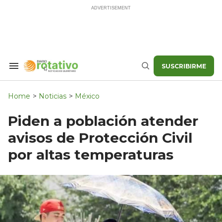
Skip
to
content
SUSCRIBIRME
Search
Buscar
&
Section
Navigation
Home
>
Noticias
>
México
Piden a población atender
avisos de Protección Civil
por altas temperaturas