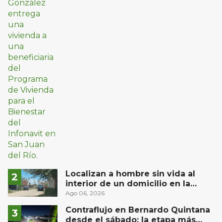
Localizan a hombre sin vida al
interior de un domicilio en la
comunidad El Rodeo, San Juan del
Ago 06, 2026
Río
Contraflujo en Bernardo Quintana
desde el sábado: la etapa más