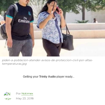
piden-a-poblacion-atender-avisos-de-proteccion-civil-por-altas-
temperaturas.jpg
Getting your
Trinity Audio
player ready...
Por
Notimex
May 23, 2018