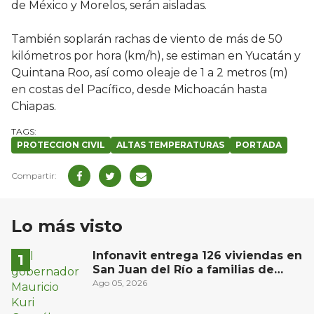
de México y Morelos, serán aisladas.
También soplarán rachas de viento de más de 50
kilómetros por hora (km/h), se estiman en Yucatán y
Quintana Roo, así como oleaje de 1 a 2 metros (m)
en costas del Pacífico, desde Michoacán hasta
Chiapas.
PROTECCION CIVIL
ALTAS TEMPERATURAS
PORTADA
Lo más visto
Infonavit entrega 126 viviendas en
San Juan del Río a familias de
bajos ingresos
Ago 05, 2026