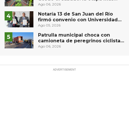
compleja del operativo vial
Ago 06, 2026
Notaría 13 de San Juan del Río
firmó convenio con Universidad
Privada del Bajío para recibir
Ago 05, 2026
estudiantes en prácticas
Patrulla municipal choca con
camioneta de peregrinos ciclistas
en la autopista México-Querétaro
Ago 06, 2026