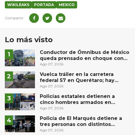
WIKILEAKS
PORTADA
MEXICO
Lo más visto
Conductor de Ómnibus de México
queda prensado en choque con
materialista en San Juan del Río
Ago 07, 2026
Vuelca tráiler en la carretera
federal 57 en Querétaro; hay
derrame de combustible
Ago 07, 2026
controlado, sin lesionados
Policías estatales detienen a
cinco hombres armados en
Puebla capital
Ago 07, 2026
Policía de El Marqués detiene a
tres personas con distintos
narcóticos
Ago 07, 2026