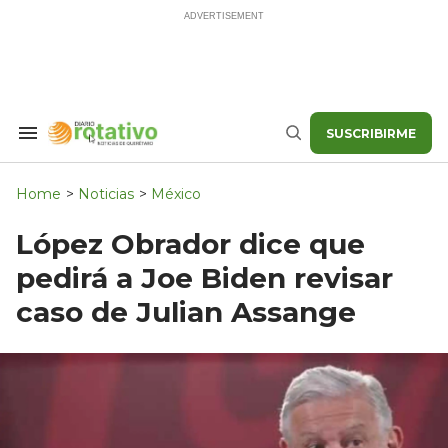
Skip
to
content
SUSCRIBIRME
Search
Buscar
&
Section
Navigation
Home
>
Noticias
>
México
López Obrador dice que
pedirá a Joe Biden revisar
caso de Julian Assange