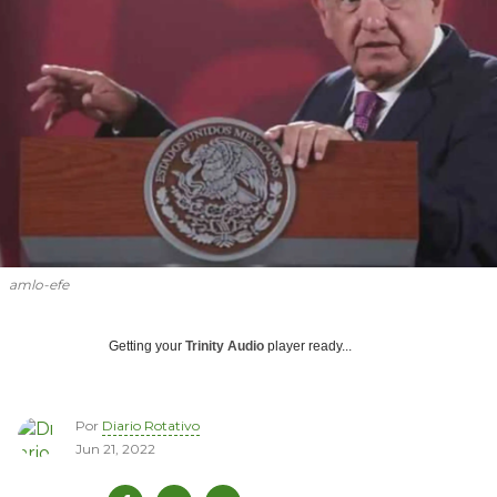
amlo-efe
Getting your
Trinity Audio
player ready...
Por
Diario Rotativo
Jun 21, 2022