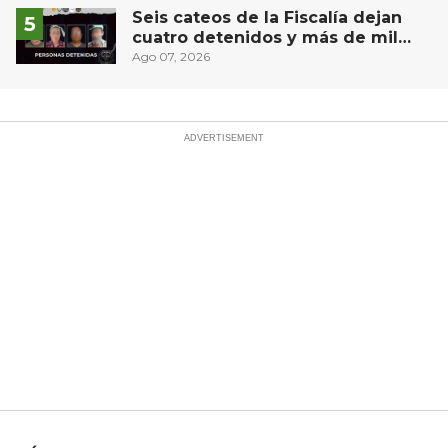
Seis cateos de la Fiscalía dejan
cuatro detenidos y más de mil
dosis aseguradas en Querétaro
Ago 07, 2026