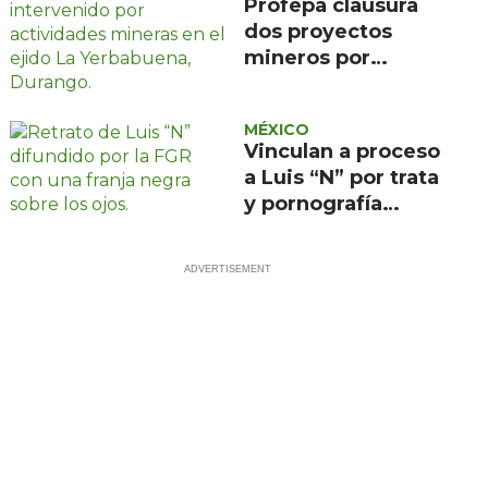
Profepa clausura
dos proyectos
mineros por
afectar 3.51
hectáreas en
MÉXICO
Durango
Vinculan a proceso
a Luis “N” por trata
y pornografía
infantil en CDMX