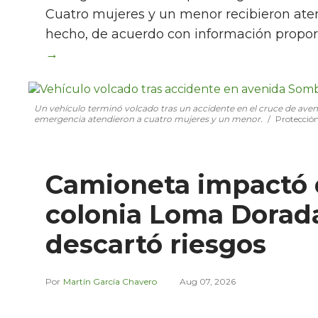
Cuatro mujeres y un menor recibieron aten
hecho, de acuerdo con información propor
Un vehículo terminó volcado tras un accidente en el cruce de ave
emergencia atendieron a cuatro mujeres y un menor.
Protección
Camioneta impactó 
colonia Loma Dorada;
descartó riesgos
Martín García Chavero
Aug 07, 2026