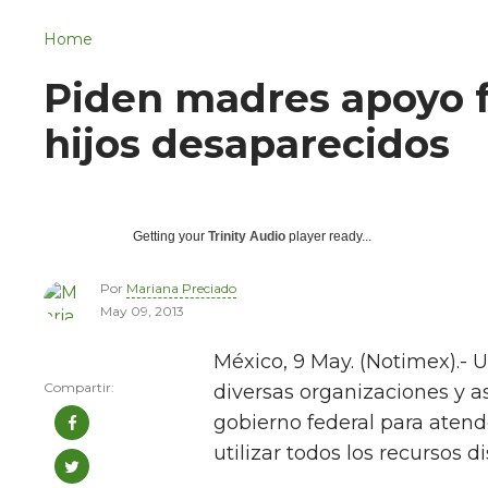
Navigation
San Juan del Río
Home
Municipios
Piden madres apoyo fe
hijos desaparecidos
Getting your
Trinity Audio
player ready...
Por
Mariana Preciado
May 09, 2013
México, 9 May. (Notimex).- 
diversas organizaciones y a
gobierno federal para atend
utilizar todos los recursos d