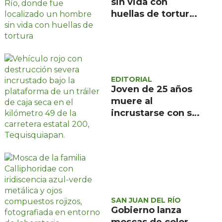
sin vida con
huellas de tortura
en ejido La
Estancia, San Juan
del Río
EDITORIAL
Joven de 25 años
muere al
incrustarse con su
camioneta bajo un
tráiler en la
carretera estatal
200, en
Tequisquiapan
SAN JUAN DEL RÍO
Gobierno lanza