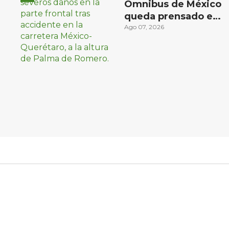
Ómnibus de México
queda prensado en
choque con
Ago 07, 2026
materialista en San
Juan del Río