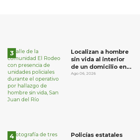
Localizan a hombre
sin vida al interior
de un domicilio en
la comunidad El
Ago 06, 2026
Rodeo, San Juan del
Río
Policías estatales