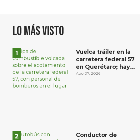
Lo más visto
Vuelca tráiler en la
carretera federal 57
en Querétaro; hay
derrame de
Ago 07, 2026
combustible
controlado, sin
lesionados
Conductor de