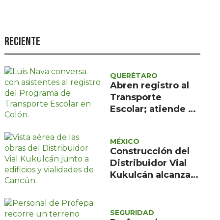
Seguridad
Ciencia y
tecnología
Reciente
Política
Turismo
QUERÉTARO
Abren registro al
Asuntos Sociales
Transporte
Escolar; atiende a
Estilo de vida
418 alumnos en
Opinión
Colón
MÉXICO
Construcción del
Distribuidor Vial
Kukulcán alcanza
33% en Cancún
SEGURIDAD