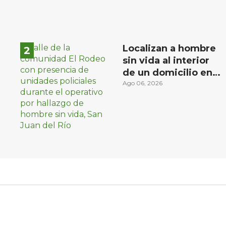
Localizan a hombre
sin vida al interior
de un domicilio en
la comunidad El
Ago 06, 2026
Rodeo, San Juan del
Río