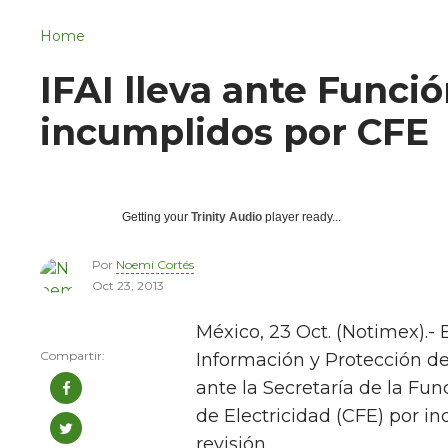
Navigation
San Juan del Río
Home
Municipios
IFAI lleva ante Funci
incumplidos por CFE
Getting your
Trinity Audio
player ready...
Por
Noemi Cortés
Oct 23, 2013
México, 23 Oct. (Notimex).- E
Información y Protección de
ante la Secretaría de la Fun
de Electricidad (CFE) por in
revisión.