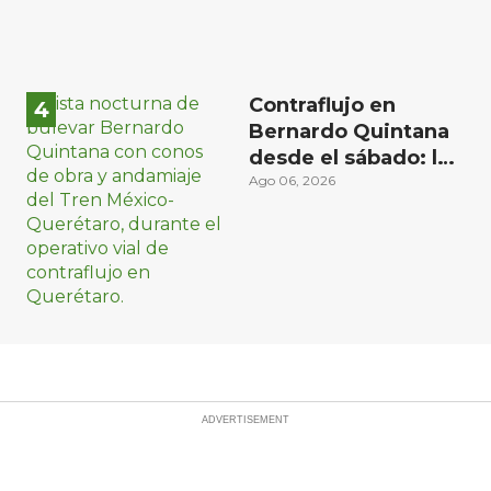
Contraflujo en
Bernardo Quintana
desde el sábado: la
etapa más compleja
Ago 06, 2026
del operativo vial