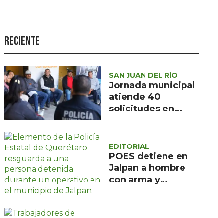
Seguridad
Ciencia y
tecnología
Reciente
Política
Turismo
SAN JUAN DEL RÍO
Jornada municipal
Asuntos Sociales
atiende 40
solicitudes en
Estilo de vida
Barranca de
Opinión
Cocheros
EDITORIAL
POES detiene en
Jalpan a hombre
con arma y
cartuchos sin
licencia