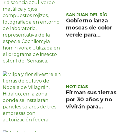
SAN JUAN DEL RÍO
Gobierno lanza
moscas de color
verde para
combatir el
gusano
barrenador: no las
mates
NOTICIAS
Firman sus tierras
por 30 años y no
vivirán para
recuperarlas: el
negocio solar que
devora a Nopala de