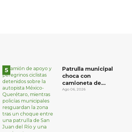
Patrulla municipal
choca con
camioneta de
peregrinos ciclistas
Ago 06, 2026
en la autopista
México-Querétaro