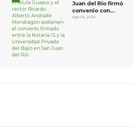
Juan del Río firmó
convenio con
Universidad Privada
Ago 05, 2026
del Bajío para recibir
estudiantes en
prácticas