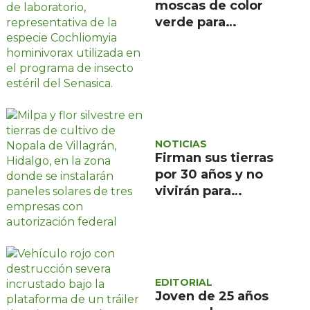
moscas de color
verde para
combatir el
gusano
barrenador: no las
mates
NOTICIAS
Firman sus tierras
por 30 años y no
vivirán para
recuperarlas: el
negocio solar que
devora a Nopala de
Villagrán, en
Hidalgo
EDITORIAL
Joven de 25 años