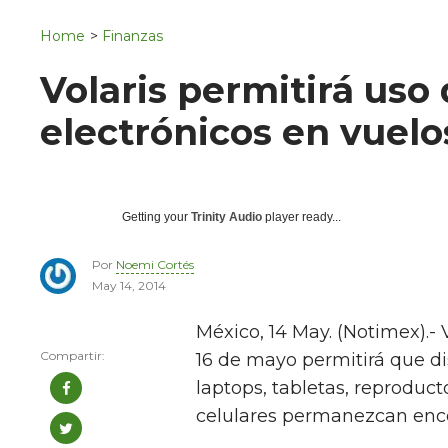
Navigation
San Juan del Río
Home
>
Finanzas
Municipios
Volaris permitirá uso
electrónicos en vuelo
Getting your
Trinity Audio
player ready...
Por
Noemi Cortés
May 14, 2014
México, 14 May. (Notimex).- 
16 de mayo permitirá que di
laptops, tabletas, reproduc
celulares permanezcan ence