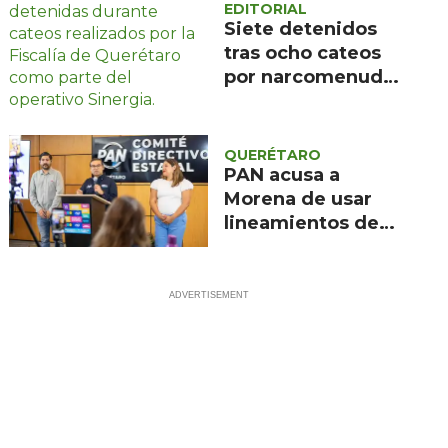
EDITORIAL
Siete detenidos
tras ocho cateos
por narcomenudeo
en Querétaro y
Corregidora
QUERÉTARO
PAN acusa a
Morena de usar
lineamientos de
audiencias para
censurar a los
medios