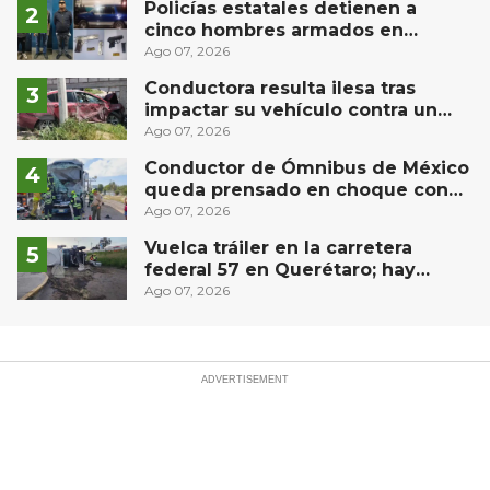
Policías estatales detienen a
cinco hombres armados en
Puebla capital
Ago 07, 2026
Conductora resulta ilesa tras
impactar su vehículo contra un
muro en Huimilpan
Ago 07, 2026
Conductor de Ómnibus de México
queda prensado en choque con
materialista en San Juan del Río
Ago 07, 2026
Vuelca tráiler en la carretera
federal 57 en Querétaro; hay
derrame de combustible
Ago 07, 2026
controlado, sin lesionados