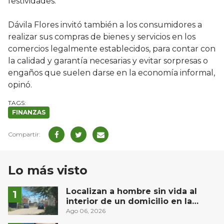
festividades.
Dávila Flores invitó también a los consumidores a
realizar sus compras de bienes y servicios en los
comercios legalmente establecidos, para contar con
la calidad y garantía necesarias y evitar sorpresas o
engaños que suelen darse en la economía informal,
opinó.
FINANZAS
Lo más visto
Localizan a hombre sin vida al
interior de un domicilio en la
comunidad El Rodeo, San Juan del
Ago 06, 2026
Río