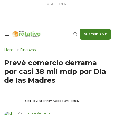
Skip
to
content
SUSCRIBIRME
Search
Buscar
&
Section
Navigation
Home
>
Finanzas
Prevé comercio derrama
por casi 38 mil mdp por Día
de las Madres
Getting your
Trinity Audio
player ready...
Por
Mariana Preciado