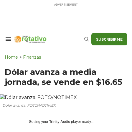
Skip
to
content
SUSCRIBIRME
Search
Buscar
&
Section
Navigation
Home
>
Finanzas
Dólar avanza a media
jornada, se vende en $16.65
Dólar avanza. FOTO/NOTIMEX
Getting your
Trinity Audio
player ready...