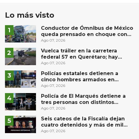
Lo más visto
Conductor de Ómnibus de México
queda prensado en choque con
materialista en San Juan del Río
Ago 07, 2026
Vuelca tráiler en la carretera
federal 57 en Querétaro; hay
derrame de combustible
Ago 07, 2026
controlado, sin lesionados
Policías estatales detienen a
cinco hombres armados en
Puebla capital
Ago 07, 2026
Policía de El Marqués detiene a
tres personas con distintos
narcóticos
Ago 07, 2026
Seis cateos de la Fiscalía dejan
cuatro detenidos y más de mil
dosis aseguradas en Querétaro
Ago 07, 2026