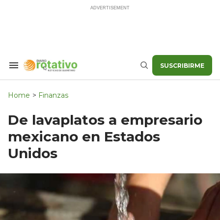
Skip
to
content
SUSCRIBIRME
Search
Buscar
&
Section
Navigation
Home
>
Finanzas
De lavaplatos a empresario
mexicano en Estados
Unidos