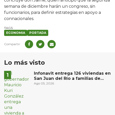
concluye don Jaime, quien anticipó que la segunda
semana de diciembre harán un congreso, sin
funcionarios, para definir estrategias en apoyo a
connacionales.
ECONOMIA
PORTADA
Lo más visto
Infonavit entrega 126 viviendas en
San Juan del Río a familias de
bajos ingresos
Ago 05, 2026