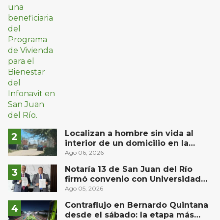
Localizan a hombre sin vida al
interior de un domicilio en la
comunidad El Rodeo, San Juan del
Ago 06, 2026
Río
Notaría 13 de San Juan del Río
firmó convenio con Universidad
Privada del Bajío para recibir
Ago 05, 2026
estudiantes en prácticas
Contraflujo en Bernardo Quintana
desde el sábado: la etapa más