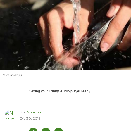
lava-platos
Getting your
Trinity Audio
player ready...
Por
Notimex
Dic 30, 2019