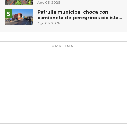
compleja del operativo vial
Ago 06, 2026
Patrulla municipal choca con
camioneta de peregrinos ciclistas
en la autopista México-Querétaro
Ago 06, 2026