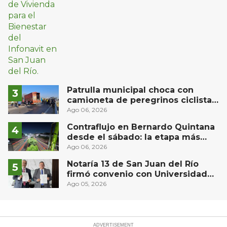
Patrulla municipal choca con
camioneta de peregrinos ciclistas
en la autopista México-Querétaro
Ago 06, 2026
Contraflujo en Bernardo Quintana
desde el sábado: la etapa más
compleja del operativo vial
Ago 06, 2026
Notaría 13 de San Juan del Río
firmó convenio con Universidad
Privada del Bajío para recibir
Ago 05, 2026
estudiantes en prácticas