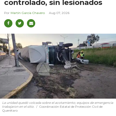
controlado, sin lesionados
Martín García Chavero
Aug 07, 2026
La unidad quedó volcada sobre el acotamiento; equipos de emergencia
trabajaron en el sitio.
Coordinación Estatal de Protección Civil de
Querétaro