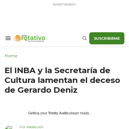
Skip
to
content
SUSCRIBIRME
Search
Buscar
&
Section
Navigation
Home
El INBA y la Secretaría de
Cultura lamentan el deceso
de Gerardo Deniz
Getting your
Trinity Audio
player ready...
Por
Redacción