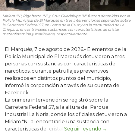
Miriam "N", Rigoberto "N" y Cruz Guadalupe "N" fueron detenidos por la
Policía Municipal de El Marqués en tres intervenciones separadas sobre
la Carretera Federal 57, en Loma de la Cruz y en la comunidad de La
Griega, al encontrárseles sustancias con características de cristal,
metanfetamina y marihuana, respectivamente.
El Marqués, 7 de agosto de 2026.- Elementos de la
Policía Municipal de El Marqués detuvieron a tres
personas con sustancias con características de
narcóticos, durante patrullajes preventivos
realizados en distintos puntos del municipio,
informó la corporación a través de su cuenta de
Facebook.
La primera intervención se registró sobre la
Carretera Federal 57, a la altura del Parque
Industrial La Noria, donde los oficiales detuvieron a
Miriam "N" al encontrarle una sustancia con
características del cristal.