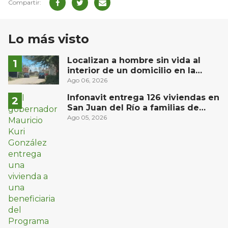
Lo más visto
Localizan a hombre sin vida al
interior de un domicilio en la
comunidad El Rodeo, San Juan del
Ago 06, 2026
Río
Infonavit entrega 126 viviendas en
San Juan del Río a familias de
bajos ingresos
Ago 05, 2026