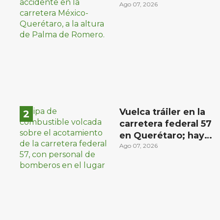
choque con
Ago 07, 2026
materialista en San
Juan del Río
Vuelca tráiler en la
carretera federal 57
en Querétaro; hay
derrame de
Ago 07, 2026
combustible
controlado, sin
lesionados