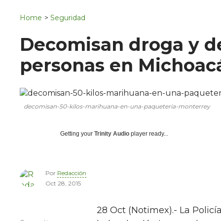
Navigation
San Juan del Río
Home
>
Seguridad
Municipios
Decomisan droga y de
personas en Michoac
decomisan-50-kilos-marihuana-en-una-paqueteria-monterrey
Getting your
Trinity Audio
player ready...
Por
Redacción
Oct 28, 2015
28 Oct (Notimex).- La Policí