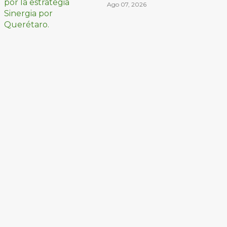
mil dosis
Ago 07, 2026
aseguradas en
Querétaro