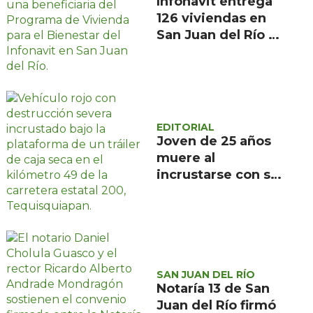
Infonavit entrega
126 viviendas en
San Juan del Río a
familias de bajos
ingresos
EDITORIAL
Joven de 25 años
muere al
incrustarse con su
camioneta bajo un
tráiler en la
carretera estatal
200, en
Tequisquiapan
SAN JUAN DEL RÍO
Notaría 13 de San
Juan del Río firmó