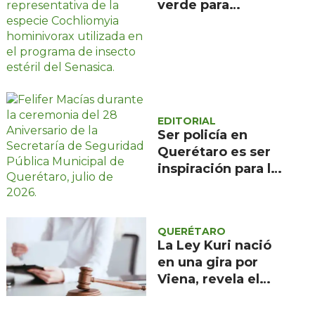
verde para
combatir el
gusano
barrenador: no las
mates
EDITORIAL
Ser policía en
Querétaro es ser
inspiración para las
infancias, dice
Felifer Macías en el
28 Aniversario de
QUERÉTARO
la SSPMQ
La Ley Kuri nació
en una gira por
Viena, revela el
gobernador de
Querétaro