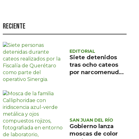
Seguridad
Ciencia y
tecnología
Reciente
Política
Turismo
EDITORIAL
Siete detenidos
Asuntos Sociales
tras ocho cateos
Estilo de vida
por narcomenudeo
en Querétaro y
Opinión
Corregidora
SAN JUAN DEL RÍO
Gobierno lanza
moscas de color