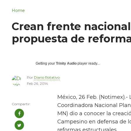
Navigation
San Juan del Río
Home
Municipios
Crean frente naciona
propuesta de reform
Getting your
Trinity Audio
player ready...
Por
Diario Rotativo
Feb 26, 2014
México, 26 Feb. (Notimex).- 
Coordinadora Nacional Pla
MN) dio a conocer la creaci
Campesino en defensa de los
reformas estructurales.