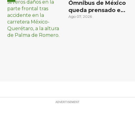
Ómnibus de México
queda prensado en
choque con
Ago 07, 2026
materialista en San
Juan del Río