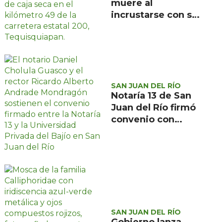
muere al
incrustarse con su
camioneta bajo un
tráiler en la
carretera estatal
200, en
Tequisquiapan
SAN JUAN DEL RÍO
Notaría 13 de San
Juan del Río firmó
convenio con
Universidad
Privada del Bajío
para recibir
estudiantes en
prácticas
SAN JUAN DEL RÍO
Gobierno lanza