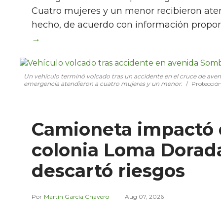
Cuatro mujeres y un menor recibieron aten
hecho, de acuerdo con información propor
Un vehículo terminó volcado tras un accidente en el cruce de ave
emergencia atendieron a cuatro mujeres y un menor.
Protección
Camioneta impactó 
colonia Loma Dorada;
descartó riesgos
Martín García Chavero
Aug 07, 2026