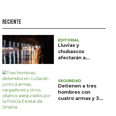
Seguridad
Ciencia y
tecnología
Reciente
Política
Turismo
EDITORIAL
Lluvias y
Asuntos Sociales
chubascos
afectarán a
Estilo de vida
Querétaro;
Opinión
Protección Civil
pide precaución
SEGURIDAD
Detienen a tres
hombres con
cuatro armas y 330
cartuchos en
Culiacán