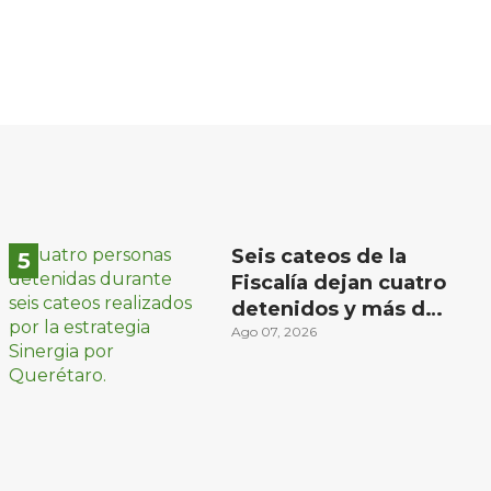
Seis cateos de la
Fiscalía dejan cuatro
detenidos y más de
mil dosis
Ago 07, 2026
aseguradas en
Querétaro