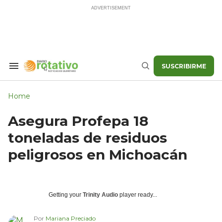
Skip
to
content
SUSCRIBIRME
Search
Buscar
&
Section
Navigation
Home
Asegura Profepa 18
toneladas de residuos
peligrosos en Michoacán
Getting your
Trinity Audio
player ready...
Por
Mariana Preciado