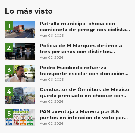
Lo más visto
Patrulla municipal choca con
camioneta de peregrinos ciclistas
en la autopista México-Querétaro
Ago 06, 2026
Policía de El Marqués detiene a
tres personas con distintos
narcóticos
Ago 07, 2026
Pedro Escobedo refuerza
transporte escolar con donación
de camión de Flecha Amarilla para
Ago 06, 2026
universitarios
Conductor de Ómnibus de México
queda prensado en choque con
materialista en San Juan del Río
Ago 07, 2026
PAN aventaja a Morena por 8.6
puntos en intención de voto para
gubernatura de Querétaro, según
Ago 07, 2026
Demoscopia