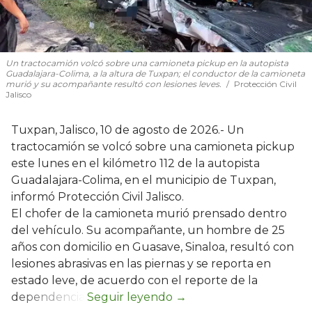
Un tractocamión volcó sobre una camioneta pickup en la autopista
Guadalajara-Colima, a la altura de Tuxpan; el conductor de la camioneta
murió y su acompañante resultó con lesiones leves.
Protección Civil
Jalisco
Tuxpan, Jalisco, 10 de agosto de 2026.- Un
tractocamión se volcó sobre una camioneta pickup
este lunes en el kilómetro 112 de la autopista
Guadalajara-Colima, en el municipio de Tuxpan,
informó Protección Civil Jalisco.
El chofer de la camioneta murió prensado dentro
del vehículo. Su acompañante, un hombre de 25
años con domicilio en Guasave, Sinaloa, resultó con
lesiones abrasivas en las piernas y se reporta en
estado leve, de acuerdo con el reporte de la
dependencia.