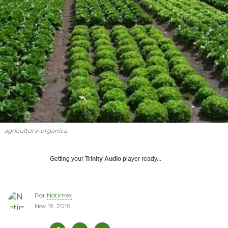
agricultura-organica
Getting your
Trinity Audio
player ready...
Por
Notimex
Nov 19, 2016