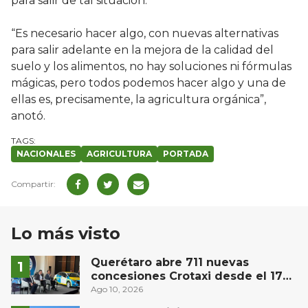
para salir de tal situación.
“Es necesario hacer algo, con nuevas alternativas
para salir adelante en la mejora de la calidad del
suelo y los alimentos, no hay soluciones ni fórmulas
mágicas, pero todos podemos hacer algo y una de
ellas es, precisamente, la agricultura orgánica”,
anotó.
NACIONALES
AGRICULTURA
PORTADA
Lo más visto
Querétaro abre 711 nuevas
concesiones Crotaxi desde el 17
de agosto; cero enganche y
Ago 10, 2026
subsidio de 45 mil pesos