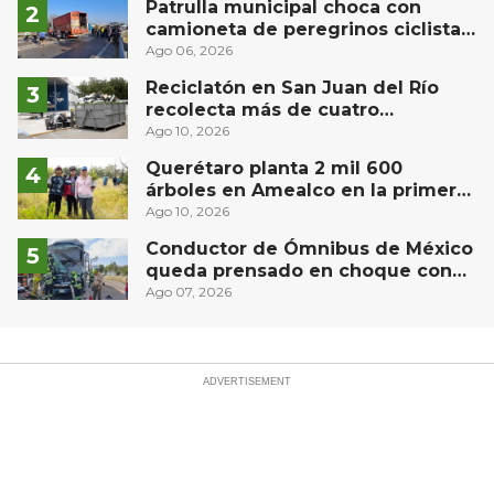
Patrulla municipal choca con
camioneta de peregrinos ciclistas
en la autopista México-Querétaro
Ago 06, 2026
Reciclatón en San Juan del Río
recolecta más de cuatro
contenedores de electrónicos y
Ago 10, 2026
250 kilos de PET
Querétaro planta 2 mil 600
árboles en Amealco en la primera
Jornada Nacional de
Ago 10, 2026
Reforestación
Conductor de Ómnibus de México
queda prensado en choque con
materialista en San Juan del Río
Ago 07, 2026