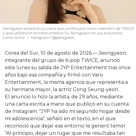
Jeongyeon aclaró en su carta que continuará como miembro de TWICE
y que utilizará el nombre artístico Yu Jeongyeon en sus proyectos
como actriz.
Instagram / @jeongyeon
Corea del Sur, 10 de agosto de 2026.— Jeongyeon,
integrante del grupo de K-pop TWICE, anunció
este lunes su salida de JYP Entertainment tras once
años bajo esa compañía y firmó con Varo
Entertainment, la misma agencia que representa a
su hermana mayor, la actriz Gong Seung-yeon.
El anuncio lo hizo la artista, de 29 años, mediante
una carta escrita a mano que publicó en su cuenta
de Instagram. "JYP ha sido mi segundo hogar desde
mi adolescencia", señaló en el texto, en el que
reconoció que dejar ese entorno le generó temor.
"Al principio, dejar un lugar que me resultaba tan