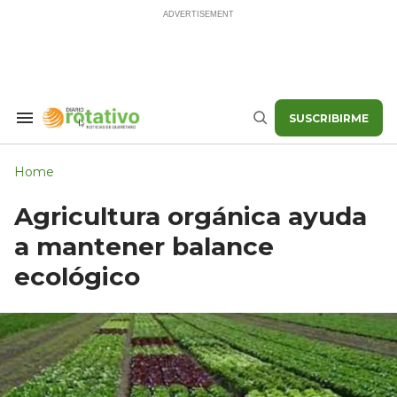
Skip
to
content
SUSCRIBIRME
Search
Buscar
&
Section
Navigation
Home
Agricultura orgánica ayuda
a mantener balance
ecológico