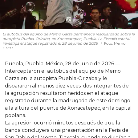
El autobús del equipo de Memo Garza permanece resguardado sobre la
autopista Puebla-Orizaba, en Xonacatepec, Puebla. La Fiscalía estatal
investiga el ataque registrado el 28 de junio de 2026.
Foto:
Memo
Garza.
Puebla, Puebla, México, 28 de junio de 2026.—
Interceptaron el autobús del equipo de Memo
Garza en la autopista Puebla-Orizaba y le
dispararon al menos diez veces; dos integrantes de
la agrupación resultaron heridos en el ataque
registrado durante la madrugada de este domingo
a la altura del puente de Xonacatepec, en la capital
poblana.
La agresión ocurrió minutos después de que la
banda concluyera una presentación en la Feria de
San Pablo del Monte, Tlaxcala, cuando se dirigían a