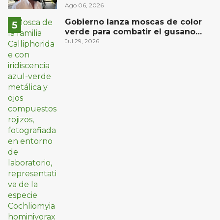
de camión de Flecha Amarilla para
Ago 06, 2026
universitarios
Gobierno lanza moscas de color
verde para combatir el gusano
barrenador: no las mates
Jul 29, 2026