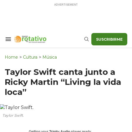
Skip
to
content
SUSCRIBIRME
Search
Buscar
&
Section
Navigation
Home
>
Cultura
>
Música
Taylor Swift canta junto a
Ricky Martin “Living la vida
loca”
Taylor Swift.
Getting your
Trinity Audio
player ready...