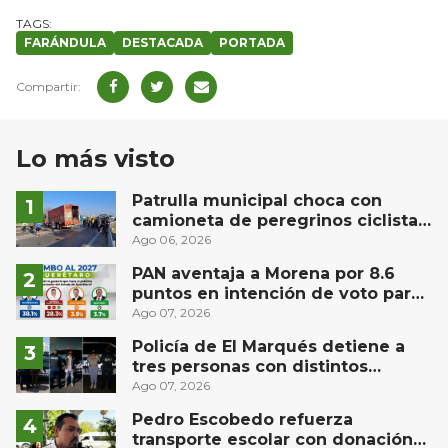
FARÁNDULA
DESTACADA
PORTADA
Lo más visto
Patrulla municipal choca con
camioneta de peregrinos ciclistas
en la autopista México-Querétaro
Ago 06, 2026
PAN aventaja a Morena por 8.6
puntos en intención de voto para
gubernatura de Querétaro, según
Ago 07, 2026
Demoscopia
Policía de El Marqués detiene a
tres personas con distintos
narcóticos
Ago 07, 2026
Pedro Escobedo refuerza
transporte escolar con donación