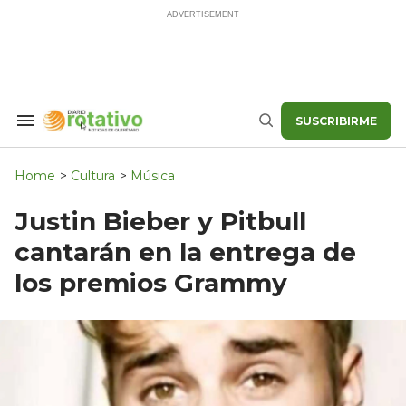
Skip
to
content
SUSCRIBIRME
Search
Buscar
&
Section
Navigation
Home
>
Cultura
>
Música
Justin Bieber y Pitbull
cantarán en la entrega de
los premios Grammy