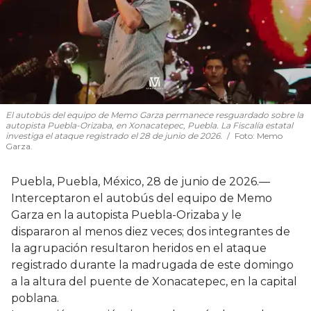
El autobús del equipo de Memo Garza permanece resguardado sobre la
autopista Puebla-Orizaba, en Xonacatepec, Puebla. La Fiscalía estatal
investiga el ataque registrado el 28 de junio de 2026.
Foto:
Memo
Garza.
Puebla, Puebla, México, 28 de junio de 2026.—
Interceptaron el autobús del equipo de Memo
Garza en la autopista Puebla-Orizaba y le
dispararon al menos diez veces; dos integrantes de
la agrupación resultaron heridos en el ataque
registrado durante la madrugada de este domingo
a la altura del puente de Xonacatepec, en la capital
poblana.