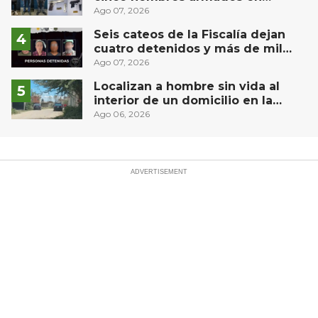
Puebla capital
Ago 07, 2026
Seis cateos de la Fiscalía dejan
cuatro detenidos y más de mil
dosis aseguradas en Querétaro
Ago 07, 2026
Localizan a hombre sin vida al
interior de un domicilio en la
comunidad El Rodeo, San Juan del
Ago 06, 2026
Río