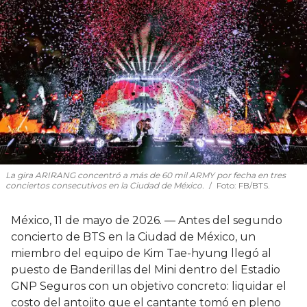
La gira ARIRANG concentró a más de 60 mil ARMY por fecha en tres
conciertos consecutivos en la Ciudad de México.
Foto: FB/BTS.
México, 11 de mayo de 2026. — Antes del segundo
concierto de BTS en la Ciudad de México, un
miembro del equipo de Kim Tae-hyung llegó al
puesto de Banderillas del Mini dentro del Estadio
GNP Seguros con un objetivo concreto: liquidar el
costo del antojito que el cantante tomó en pleno