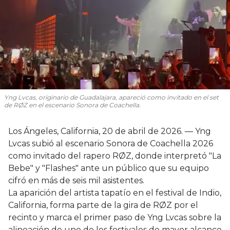
Yng Lvcas, originario de Guadalajara, apareció como invitado en el set
de RØZ en el escenario Sonora de Coachella.
Los Ángeles, California, 20 de abril de 2026. — Yng
Lvcas subió al escenario Sonora de Coachella 2026
como invitado del rapero RØZ, donde interpretó "La
Bebe" y "Flashes" ante un público que su equipo
cifró en más de seis mil asistentes.
La aparición del artista tapatío en el festival de Indio,
California, forma parte de la gira de RØZ por el
recinto y marca el primer paso de Yng Lvcas sobre la
alineación de uno de los festivales de mayor alcance