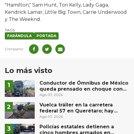
"Hamilton," Sam Hunt, Tori Kelly, Lady Gaga,
Kendrick Lamar, Little Big Town, Carrie Underwood
y The Weeknd.
FARÁNDULA
PORTADA
Lo más visto
Conductor de Ómnibus de México
queda prensado en choque con
materialista en San Juan del Río
Ago 07, 2026
Vuelca tráiler en la carretera
federal 57 en Querétaro; hay
derrame de combustible
Ago 07, 2026
controlado, sin lesionados
Policías estatales detienen a
cinco hombres armados en