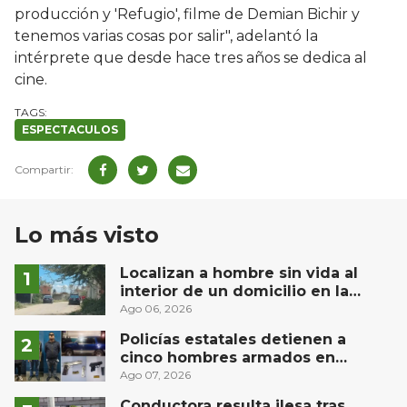
producción y 'Refugio', filme de Demian Bichir y
tenemos varias cosas por salir", adelantó la
intérprete que desde hace tres años se dedica al
cine.
ESPECTACULOS
Lo más visto
Localizan a hombre sin vida al
interior de un domicilio en la
comunidad El Rodeo, San Juan del
Ago 06, 2026
Río
Policías estatales detienen a
cinco hombres armados en
Puebla capital
Ago 07, 2026
Conductora resulta ilesa tras