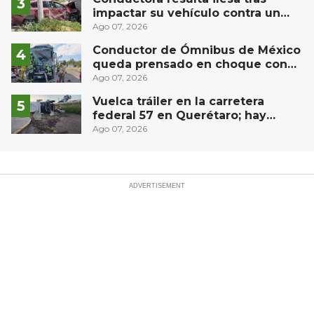
impactar su vehículo contra un
muro en Huimilpan
Ago 07, 2026
Conductor de Ómnibus de México
queda prensado en choque con
materialista en San Juan del Río
Ago 07, 2026
Vuelca tráiler en la carretera
federal 57 en Querétaro; hay
derrame de combustible
Ago 07, 2026
controlado, sin lesionados