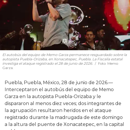
El autobús del equipo de Memo Garza permanece resguardado sobre la
autopista Puebla-Orizaba, en Xonacatepec, Puebla. La Fiscalía estatal
investiga el ataque registrado el 28 de junio de 2026.
Foto:
Memo
Garza.
Puebla, Puebla, México, 28 de junio de 2026.—
Interceptaron el autobús del equipo de Memo
Garza en la autopista Puebla-Orizaba y le
dispararon al menos diez veces; dos integrantes de
la agrupación resultaron heridos en el ataque
registrado durante la madrugada de este domingo
a la altura del puente de Xonacatepec, en la capital