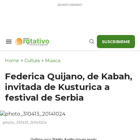
Skip
to
content
SUSCRIBIRME
Search
Buscar
&
Section
Navigation
Home
>
Cultura
>
Música
Federica Quijano, de Kabah,
invitada de Kusturica a
festival de Serbia
photo_310413_20141024
Getting your
Trinity Audio
player ready...