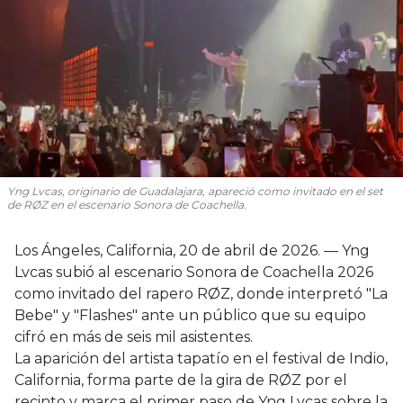
Yng Lvcas, originario de Guadalajara, apareció como invitado en el set
de RØZ en el escenario Sonora de Coachella.
Los Ángeles, California, 20 de abril de 2026. — Yng
Lvcas subió al escenario Sonora de Coachella 2026
como invitado del rapero RØZ, donde interpretó "La
Bebe" y "Flashes" ante un público que su equipo
cifró en más de seis mil asistentes.
La aparición del artista tapatío en el festival de Indio,
California, forma parte de la gira de RØZ por el
recinto y marca el primer paso de Yng Lvcas sobre la