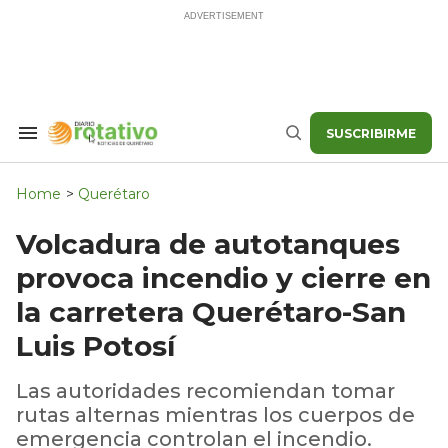
Skip
to
content
SUSCRIBIRME
Search
Buscar
&
Section
Navigation
Home
>
Querétaro
Volcadura de autotanques
provoca incendio y cierre en
la carretera Querétaro-San
Luis Potosí
Las autoridades recomiendan tomar
rutas alternas mientras los cuerpos de
emergencia controlan el incendio.