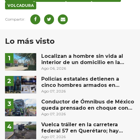
VOLCADURA
Lo más visto
Localizan a hombre sin vida al
interior de un domicilio en la
comunidad El Rodeo, San Juan del
Ago 06, 2026
Río
Policías estatales detienen a
cinco hombres armados en
Puebla capital
Ago 07, 2026
Conductor de Ómnibus de México
queda prensado en choque con
materialista en San Juan del Río
Ago 07, 2026
Vuelca tráiler en la carretera
federal 57 en Querétaro; hay
derrame de combustible
Ago 07, 2026