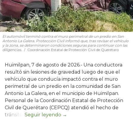
El automóvil terminó contra el muro perimetral de un predio en San
Antonio La Galera. Protección Civil informó que, tras revisar el vehículo
y la zona, se determinaron condiciones seguras para continuar con las
diligencias.
Coordinación Estatal de Protección Civil de Querétaro
Huimilpan, 7 de agosto de 2026.- Una conductora
resultó sin lesiones de gravedad luego de que el
vehículo que conducía impactó contra el muro
perimetral de un predio en la comunidad de San
Antonio La Galera, en el municipio de Huimilpan.
Personal de la Coordinación Estatal de Protección
Civil de Querétaro (CEPCQ) atendió el hecho de
tránsito.