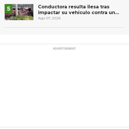
controlado, sin lesionados
Conductora resulta ilesa tras
impactar su vehículo contra un
muro en Huimilpan
Ago 07, 2026