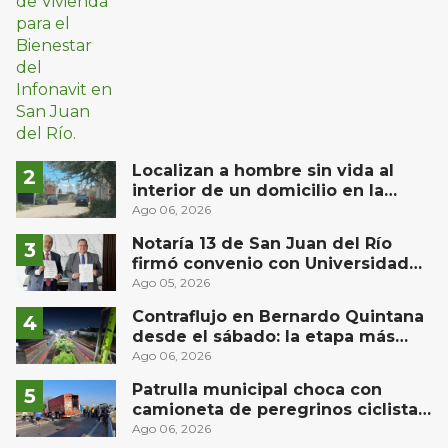
Localizan a hombre sin vida al
interior de un domicilio en la
comunidad El Rodeo, San Juan del
Ago 06, 2026
Río
Notaría 13 de San Juan del Río
firmó convenio con Universidad
Privada del Bajío para recibir
Ago 05, 2026
estudiantes en prácticas
Contraflujo en Bernardo Quintana
desde el sábado: la etapa más
compleja del operativo vial
Ago 06, 2026
Patrulla municipal choca con
camioneta de peregrinos ciclistas
en la autopista México-Querétaro
Ago 06, 2026