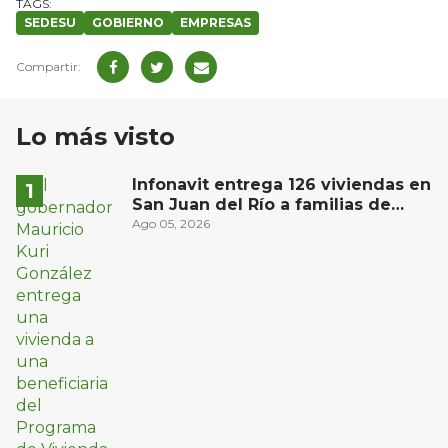
SEDESU
GOBIERNO
EMPRESAS
Lo más visto
Infonavit entrega 126 viviendas en
San Juan del Río a familias de
bajos ingresos
Ago 05, 2026