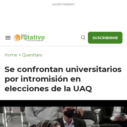
Skip
to
content
SUSCRIBIRME
Search
Buscar
&
Section
Navigation
Home
>
Querétaro
Se confrontan universitarios
por intromisión en
elecciones de la UAQ