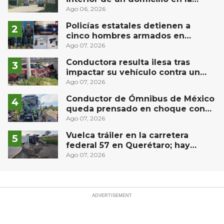
comunidad El Rodeo, San Juan del
Ago 06, 2026
Río
Policías estatales detienen a
cinco hombres armados en
Puebla capital
Ago 07, 2026
Conductora resulta ilesa tras
impactar su vehículo contra un
muro en Huimilpan
Ago 07, 2026
Conductor de Ómnibus de México
queda prensado en choque con
materialista en San Juan del Río
Ago 07, 2026
Vuelca tráiler en la carretera
federal 57 en Querétaro; hay
derrame de combustible
Ago 07, 2026
controlado, sin lesionados