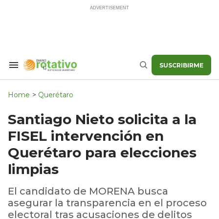
Skip
to
content
SUSCRIBIRME
Search
Buscar
&
Section
Navigation
Home
>
Querétaro
Santiago Nieto solicita a la
FISEL intervención en
Querétaro para elecciones
limpias
El candidato de MORENA busca
asegurar la transparencia en el proceso
electoral tras acusaciones de delitos