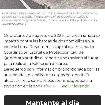
Una camioneta se impactó contra las bardas de dos domicilios en la
colonia Loma Dorada; Protección Civil de Querétaro realizó la
valoración de riesgos en la zona.
Coordinación Estatal de Protección
Civil de Querétaro
Querétaro, 7 de agosto de 2026.- Una camioneta se
impactó contra las bardas de dos domicilios en la
colonia Loma Dorada, en la capital queretana. La
Coordinación Estatal de Protección Civil de
Querétaro atendió el reporte y se trasladó al lugar
para realizar la valoración del área.
De acuerdo con información proporcionada por las
autoridades, el análisis de riesgos no identificó
afectaciones a servicios básicos ni riesgos para la
población en la zona afectada.
Mantente al día