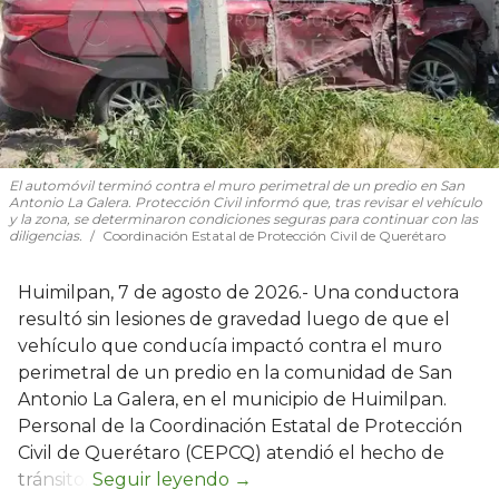
El automóvil terminó contra el muro perimetral de un predio en San
Antonio La Galera. Protección Civil informó que, tras revisar el vehículo
y la zona, se determinaron condiciones seguras para continuar con las
diligencias.
Coordinación Estatal de Protección Civil de Querétaro
Huimilpan, 7 de agosto de 2026.- Una conductora
resultó sin lesiones de gravedad luego de que el
vehículo que conducía impactó contra el muro
perimetral de un predio en la comunidad de San
Antonio La Galera, en el municipio de Huimilpan.
Personal de la Coordinación Estatal de Protección
Civil de Querétaro (CEPCQ) atendió el hecho de
tránsito.