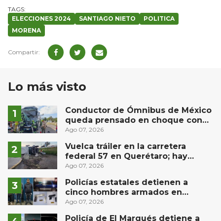
ELECCIONES 2024
SANTIAGO NIETO
POLITICA
MORENA
Lo más visto
Conductor de Ómnibus de México
queda prensado en choque con
materialista en San Juan del Río
Ago 07, 2026
Vuelca tráiler en la carretera
federal 57 en Querétaro; hay
derrame de combustible
Ago 07, 2026
controlado, sin lesionados
Policías estatales detienen a
cinco hombres armados en
Puebla capital
Ago 07, 2026
Policía de El Marqués detiene a